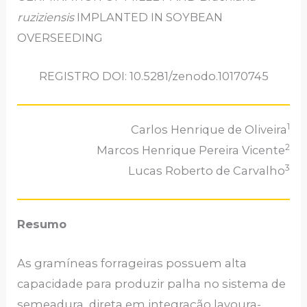
ruziziensis
IMPLANTED IN SOYBEAN
OVERSEEDING
REGISTRO DOI: 10.5281/zenodo.10170745
1
Carlos Henrique de Oliveira
2
Marcos Henrique Pereira Vicente
3
Lucas Roberto de Carvalho
Resumo
As gramíneas forrageiras possuem alta
capacidade para produzir palha no sistema de
semeadura direta em integração lavoura-