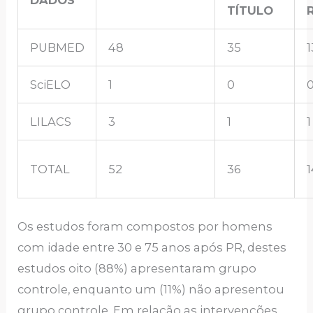
DADOS
TÍTULO
PUBMED
48
35
1
SciELO
1
0
LILACS
3
1
1
TOTAL
52
36
1
Os estudos foram compostos por homens
com idade entre 30 e 75 anos após PR, destes
estudos oito (88%) apresentaram grupo
controle, enquanto um (11%) não apresentou
grupo controle. Em relação as intervenções,