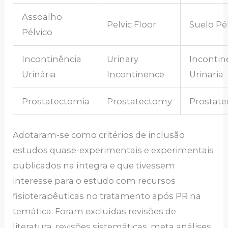
Assoalho
Pelvic Floor
Suelo Pé
Pélvico
Incontinência
Urinary
Incontin
Urinária
Incontinence
Urinaria
Prostatectomia
Prostatectomy
Prostat
Adotaram-se como critérios de inclusão
estudos quase-experimentais e experimentais
publicados na íntegra e que tivessem
interesse para o estudo com recursos
fisioterapêuticas no tratamento após PR na
temática. Foram excluídas revisões de
literatura, revisões sistemáticas, meta análises,