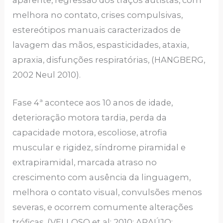
aparente, regressão dos traços autistas, com
melhora no contato, crises compulsivas,
estereótipos manuais caracterizados de
lavagem das mãos, espasticidades, ataxia,
apraxia, disfunções respiratórias, (HANGBERG,
2002 Neul 2010).
Fase 4ª acontece aos 10 anos de idade,
deterioração motora tardia, perda da
capacidade motora, escoliose, atrofia
muscular e rigidez, síndrome piramidal e
extrapiramidal, marcada atraso no
crescimento com ausência da linguagem,
melhora o contato visual, convulsões menos
severas, e ocorrem comumente alterações
tróficas, (VELLOSO et al; 2010; ARAÚJO;