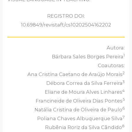
REGISTRO DOI:
10.69849/revistaft/cs10202504162202
Autora:
1
Bárbara Sales Borges Pereira
Coautoras:
2
Ana Cristina Caetano de Araújo Morais
3
Débora Correa da Silva Ferreira
4
Eliane de Moura Alves Linhares
5
Francineide de Oliveira Dias Pontes
6
Natália Cristina de Oliveira de Paulo
7
Poliana Chaves Albuquerque Silva
8
Rubênia Roriz da Silva Cândido