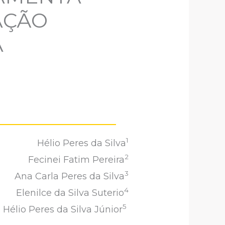
AÇÃO
A
1
Hélio Peres da Silva
2
Fecinei Fatim Pereira
3
Ana Carla Peres da Silva
4
Elenilce da Silva Suterio
5
Hélio Peres da Silva Júnior