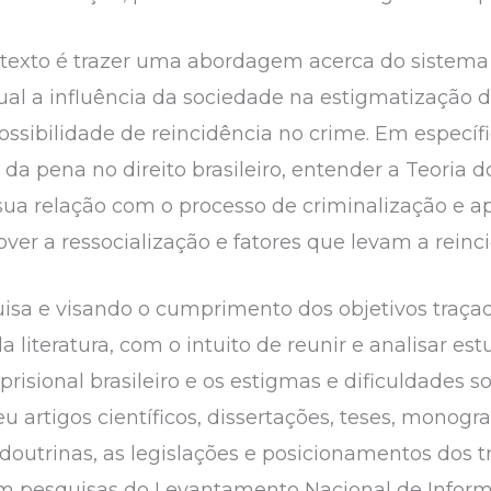
e texto é trazer uma abordagem acerca do sistema c
al a influência da sociedade na estigmatização d
ossibilidade de reincidência no crime. Em específ
 da pena no direito brasileiro, entender a Teoria 
sua relação com o processo de criminalização e ap
ver a ressocialização e fatores que levam a reinci
isa e visando o cumprimento dos objetivos traçad
a literatura, com o intuito de reunir e analisar es
prisional brasileiro e os estigmas e dificuldades s
u artigos científicos, dissertações, teses, monogra
, doutrinas, as legislações e posicionamentos dos 
ém pesquisas do Levantamento Nacional de Inform