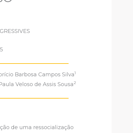
EGRESSIVES
05
1
brício Barbosa Campos Silva
2
Paula Veloso de Assis Sousa
moção de uma ressocialização