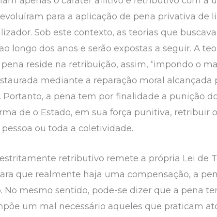
am apenas o caráter aflitivo e retributivo com a u
, evoluíram para a aplicação de pena privativa de
alizador. Sob este contexto, as teorias que busca
 longo dos anos e serão expostas a seguir. A teor
a pena reside na retribuição, assim, “impondo o m
instaurada mediante a reparação moral alcançada 
3). Portanto, a pena tem por finalidade a punição
ma de o Estado, em sua força punitiva, retribuir 
 pessoa ou toda a coletividade.
estritamente retributivo remete a própria Lei de 
 para que realmente haja uma compensação, a pen
o. No mesmo sentido, pode-se dizer que a pena te
põe um mal necessário aqueles que praticam atos i