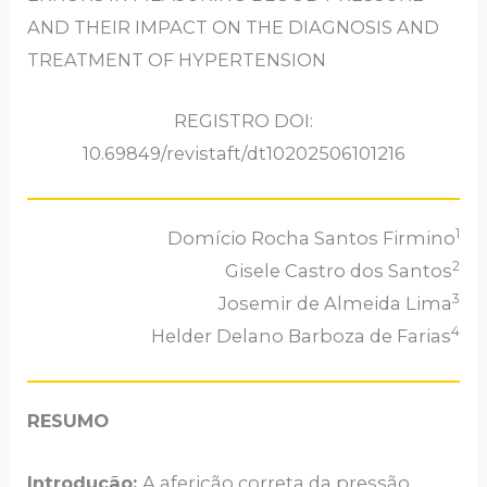
AND THEIR IMPACT ON THE DIAGNOSIS AND
TREATMENT OF HYPERTENSION
REGISTRO DOI:
10.69849/revistaft/dt10202506101216
1
Domício Rocha Santos Firmino
2
Gisele Castro dos Santos
3
Josemir de Almeida Lima
4
Helder Delano Barboza de Farias
RESUMO
Introdução:
A aferição correta da pressão