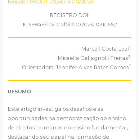
Edição 139/OUT 2024
/
31/10/2024
REGISTRO DOI:
10.69849/revistaft/ch10202410310652
1
Marcell Costa Leal
;
2
Micaella Dallagnolli Freitas
;
3
Orientadora: Jennifer Alves Rates Gomes
RESUMO
Este artigo investiga os desafios e as
oportunidades na democratização do ensino
de direitos humanos no ensino fundamental,
destacando seu papel na formação de