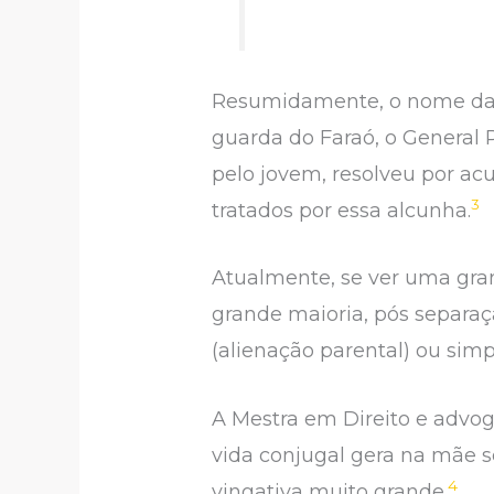
Resumidamente, o nome da s
guarda do Faraó, o General P
pelo jovem, resolveu por acu
3
tratados por essa alcunha.
Atualmente, se ver uma gra
grande maioria, pós separaçã
(alienação parental) ou sim
A Mestra em Direito e advog
vida conjugal gera na mãe s
4
vingativa muito grande.