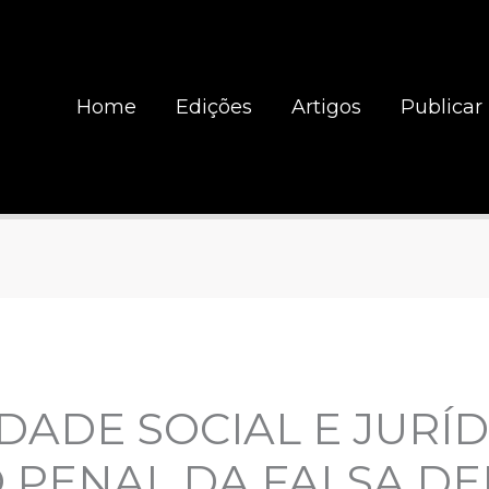
Home
Edições
Artigos
Publicar
DADE SOCIAL E JURÍD
O PENAL DA FALSA D