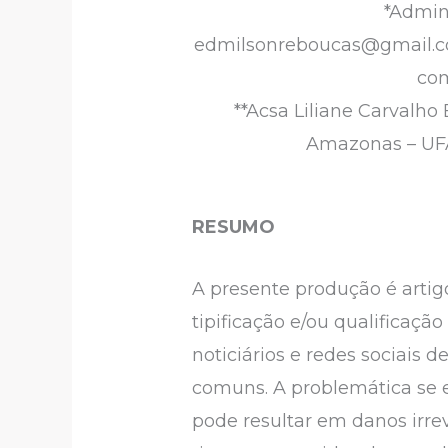
*Admin
edmilsonreboucas@gmail.co
com
**Acsa Liliane Carvalh
Amazonas – UFAM
RESUMO
A presente produção é artig
tipificação e/ou qualificaç
noticiários e redes sociais
comuns. A problemática se 
pode resultar em danos irrev