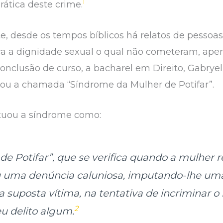
1
rática deste crime.
e, desde os tempos bíblicos há relatos de pessoa
a a dignidade sexual o qual não cometeram, ape
onclusão de curso, a bacharel em Direito, Gabryel
nou a chamada “Síndrome da Mulher de Potifar”.
ituou a síndrome como:
e Potifar”, que se verifica quando a mulher re
u uma denúncia caluniosa, imputando-lhe uma
 suposta vítima, na tentativa de incriminar o 
2
u delito algum.