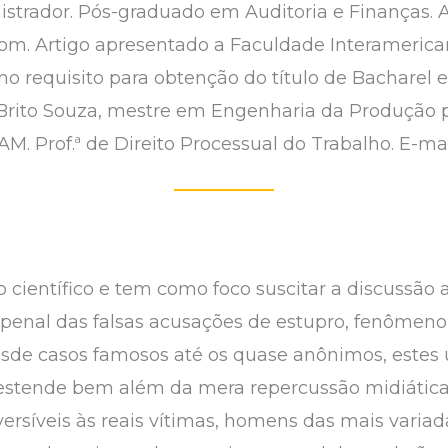
istrador. Pós-graduado em Auditoria e Finanças. A
m. Artigo apresentado a Faculdade Interamerica
o requisito para obtenção do título de Bacharel e
o Brito Souza, mestre em Engenharia da Produção 
. Prof.ª de Direito Processual do Trabalho. E-mai
o científico e tem como foco suscitar a discussão
ão penal das falsas acusações de estupro, fenôme
 desde casos famosos até os quase anônimos, estes
estende bem além da mera repercussão midiática
ersíveis às reais vítimas, homens das mais variada