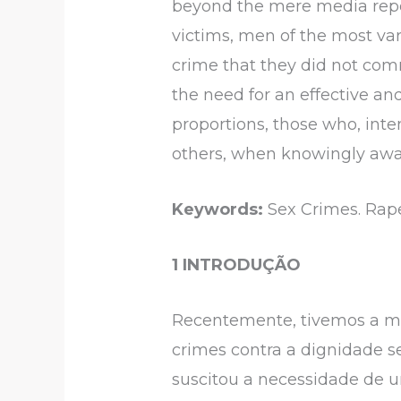
beyond the mere media reper
victims, men of the most var
crime that they did not comm
the need for an effective an
proportions, those who, inte
others, when knowingly awar
Keywords:
Sex Crimes. Rape.
1 INTRODUÇÃO
Recentemente, tivemos a mí
crimes contra a dignidade s
suscitou a necessidade de u