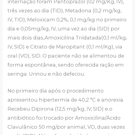
internação foram Pantoprazol (02 mg/Kg, IV),
três vezes ao dia (TID), Metadona (0,2 mg/kg,
IV, TID), Meloxicam 0,2%, 0,1 mg/kg no primeiro
dia e 0,05mg/kg, IV, uma vez ao dia (SID) por
mais dois dias,Amoxicilina Triidatada(0,1 ml/kg,
IV, SID) e Citrato de Maropitant (0,1 ml/Kg), via
oral (VO), SID. O paciente não se alimentou de
forma espontânea, sendo oferecida ração em
seringa. Urinou e não defecou.
No primeiro dia após o procedimento
apresentou hipertermia de 40,2 °C e anorexia.
Recebeu Dipirona (12,5 mg/kg, IV, SID) e o
antibiótico foi trocado por Amoxicilina/Ácido
Clavulânico 50 mg/por animal, VO, duas vezes