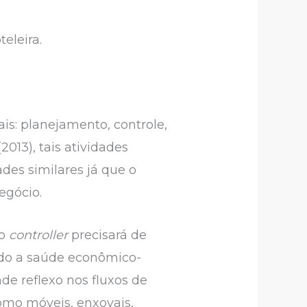
eleira.
is: planejamento, controle,
013), tais atividades
des similares já que o
egócio.
lo
controller
precisará de
ndo a saúde econômico-
e reflexo nos fluxos de
como móveis, enxovais,