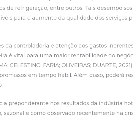
ios de refrigeração, entre outros. Tais desembols
díveis para o aumento da qualidade dos serviços
es da controladoria e atenção aos gastos inerente
ira é vital para uma maior rentabilidade do neg
MA; CELESTINO; FARIA; OLIVEIRAS; DUARTE, 2021).
romissos em tempo hábil. Além disso, poderá rese
o.
cia preponderante nos resultados da indústria hot
o, sazonal e como observado recentemente na cris