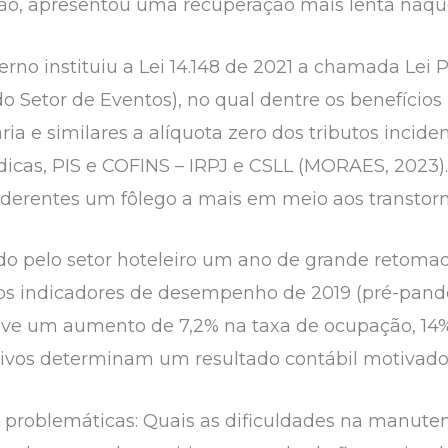
ção, apresentou uma recuperação mais lenta naqu
rno instituiu a Lei 14.148 de 2021 a chamada Lei
Setor de Eventos), no qual dentre os benefícios
ria e similares a alíquota zero dos tributos incide
ídicas, PIS e COFINS – IRPJ e CSLL (MORAES, 2023)
erentes um fôlego a mais em meio aos transtorno
do pelo setor hoteleiro um ano de grande retomad
os indicadores de desempenho de 2019 (pré-pand
e um aumento de 7,2% na taxa de ocupação, 14% 
tivos determinam um resultado contábil motivador
problemáticas: Quais as dificuldades na manuten