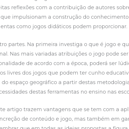
tas reflexões com a contribuição de autores sobre
es que impulsionam a construção do conhecimento 
mentas como jogos didáticos podem proporcionar.
ro partes. Na primeira investiga o que é jogo e qu
al. Nas mais variadas atribuições o jogo pode ser
alidade de acordo com a época, poderá ser lúdico
 livres dos jogos que podem ter cunho educativo.
o do espaço geográfico a partir destas metodolog
essidades destas ferramentas no ensino nas escol
este artigo trazem vantagens que se tem com a apl
ncreção de conteúdo e jogo, mas também em gan
e lembrar que em todas as ideias propostas a figur