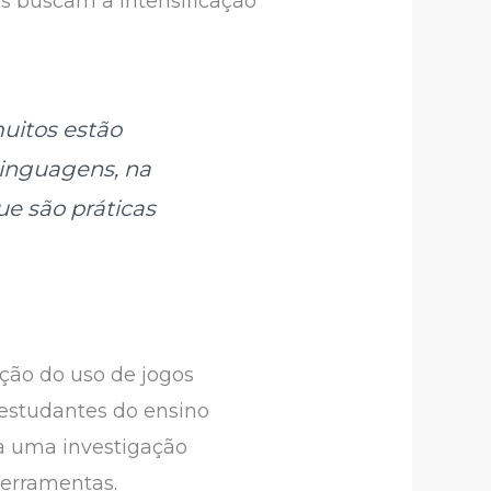
is buscam a intensificação
muitos estão
linguagens, na
ue são práticas
ação do uso de jogos
estudantes do ensino
a uma investigação
ferramentas.