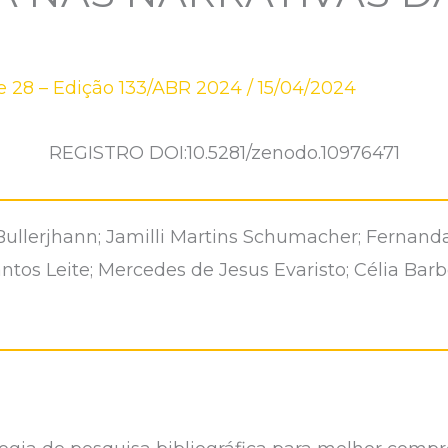
 28 – Edição 133/ABR 2024
/
15/04/2024
REGISTRO DOI:10.5281/zenodo.10976471
ullerjhann; Jamilli Martins Schumacher; Fernand
antos Leite; Mercedes de Jesus Evaristo; Célia Ba