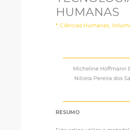
HUMANAS
*
,
Ciências Humanas
,
Volume
Micheline Hoffmann B
Nilceia Pereira dos S
RESUMO