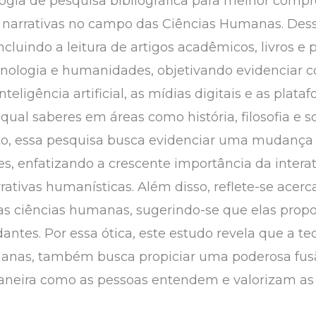
ologia de pesquisa bibliográfica para melhor com
as narrativas no campo das Ciências Humanas. Dess
incluindo a leitura de artigos acadêmicos, livros e
cnologia e humanidades, objetivando evidenciar 
nteligência artificial, as mídias digitais e as plata
ual saberes em áreas como história, filosofia e 
to, essa pesquisa busca evidenciar uma mudança s
, enfatizando a crescente importância da interati
ativas humanísticas. Além disso, reflete-se acer
as ciências humanas, sugerindo-se que elas prop
antes. Por essa ótica, este estudo revela que a t
manas, também busca propiciar uma poderosa fusão
aneira como as pessoas entendem e valorizam as 