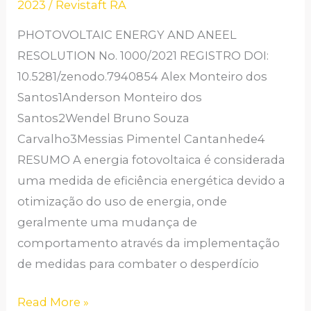
2023
/
Revistaft RA
ANEEL
PHOTOVOLTAIC ENERGY AND ANEEL
N°
RESOLUTION No. 1000/2021 REGISTRO DOI:
1000/2021
10.5281/zenodo.7940854 Alex Monteiro dos
Santos1Anderson Monteiro dos
Santos2Wendel Bruno Souza
Carvalho3Messias Pimentel Cantanhede4
RESUMO A energia fotovoltaica é considerada
uma medida de eficiência energética devido a
otimização do uso de energia, onde
geralmente uma mudança de
comportamento através da implementação
de medidas para combater o desperdício
Read More »