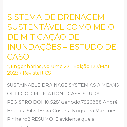
SISTEMA DE DRENAGEM
SISTEMA
DE
SUSTENTÁVEL COMO MEIO
DRENAGEM
DE MITIGAÇÃO DE
SUSTENTÁVEL
INUNDAÇÕES – ESTUDO DE
COMO
CASO
MEIO
*
,
Engenharias
,
Volume 27 - Edição 122/MAI
DE
2023
/
Revistaft CS
MITIGAÇÃO
DE
SUSTAINABLE DRAINAGE SYSTEM AS A MEANS
INUNDAÇÕES
OF FLOOD MITIGATION – CASE STUDY
–
REGISTRO DOI: 10.5281/zenodo.7926888 André
ESTUDO
Brito da Silva1Erika Cristina Nogueira Marques
DE
Pinheiro2 RESUMO É evidente que a
CASO