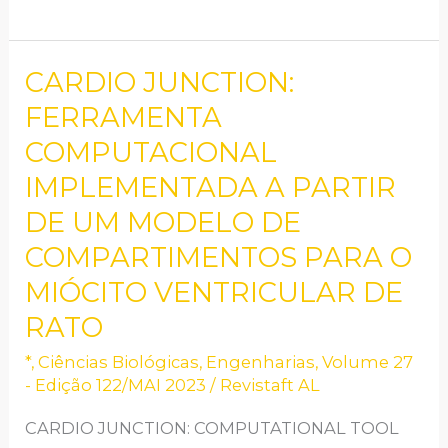
CARDIO JUNCTION:
CARDIO
JUNCTION:
FERRAMENTA
FERRAMENTA
COMPUTACIONAL
COMPUTACIONAL
IMPLEMENTADA A PARTIR
IMPLEMENTADA
DE UM MODELO DE
A
COMPARTIMENTOS PARA O
PARTIR
MIÓCITO VENTRICULAR DE
DE
UM
RATO
MODELO
*
,
Ciências Biológicas
,
Engenharias
,
Volume 27
DE
- Edição 122/MAI 2023
/
Revistaft AL
COMPARTIMENTOS
CARDIO JUNCTION: COMPUTATIONAL TOOL
PARA