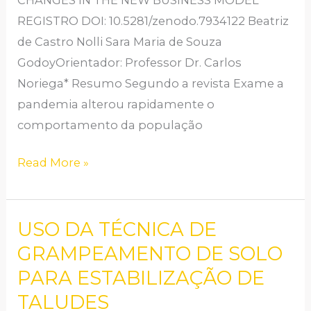
ADAPTAR-
REGISTRO DOI: 10.5281/zenodo.7934122 Beatriz
SE
de Castro Nolli Sara Maria de Souza
ÀS
GodoyOrientador: Professor Dr. Carlos
MUDANÇAS
Noriega* Resumo Segundo a revista Exame a
AO
pandemia alterou rapidamente o
NOVO
comportamento da população
MODELO
DE
Read More »
NEGÓCIO
USO DA TÉCNICA DE
USO
DA
GRAMPEAMENTO DE SOLO
TÉCNICA
PARA ESTABILIZAÇÃO DE
DE
TALUDES
GRAMPEAMENTO