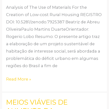
A
Analysis of The Use of Materials For the
CRIAÇÃO
Creation of Low-cost Rural Housing REGISTRO
DE
DOI: 10.5281/zenodo.7925387 Beatriz de Abreu
HABITAÇÕES
OliveiraPaulo Martins DuarteOrientador:
RURAIS
Rogerio Lobo Resumo: O presente artigo traz
DE
a elaboração de um projeto sustentável de
BAIXO
habitação de interesse social, será abordada a
CUSTO
problemática do déficit urbano em algumas
regiões do Brasil a fim de
Read More »
MEIOS VIÁVEIS DE
MEIOS
VIÁVEIS