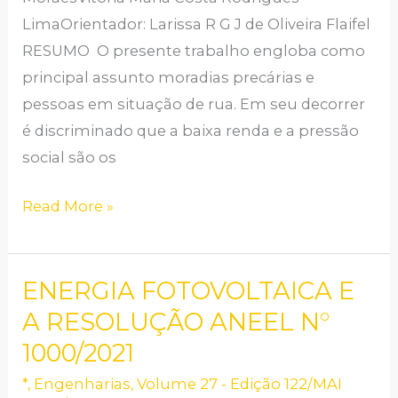
LimaOrientador: Larissa R G J de Oliveira Flaifel
RESUMO O presente trabalho engloba como
principal assunto moradias precárias e
pessoas em situação de rua. Em seu decorrer
é discriminado que a baixa renda e a pressão
social são os
Read More »
ENERGIA FOTOVOLTAICA E
ENERGIA
FOTOVOLTAICA
A RESOLUÇÃO ANEEL N°
E
1000/2021
A
*
,
Engenharias
,
Volume 27 - Edição 122/MAI
RESOLUÇÃO