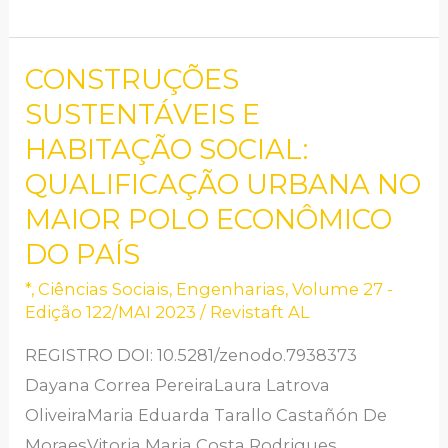
CONSTRUÇÕES
CONSTRUÇÕES
SUSTENTÁVEIS
SUSTENTÁVEIS E
E
HABITAÇÃO SOCIAL:
HABITAÇÃO
QUALIFICAÇÃO URBANA NO
SOCIAL:
MAIOR POLO ECONÔMICO
QUALIFICAÇÃO
DO PAÍS
URBANA
NO
*
,
Ciências Sociais
,
Engenharias
,
Volume 27 -
Edição 122/MAI 2023
/
Revistaft AL
MAIOR
POLO
REGISTRO DOI: 10.5281/zenodo.7938373
ECONÔMICO
Dayana Correa PereiraLaura Latrova
DO
OliveiraMaria Eduarda Tarallo Castañón De
PAÍS
MoraesVitoria Maria Costa Rodrigues