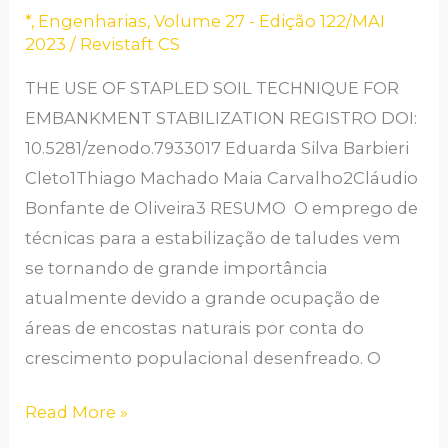
*
,
Engenharias
,
Volume 27 - Edição 122/MAI
DE
2023
/
Revistaft CS
SOLO
THE USE OF STAPLED SOIL TECHNIQUE FOR
PARA
EMBANKMENT STABILIZATION REGISTRO DOI:
ESTABILIZAÇÃO
10.5281/zenodo.7933017 Eduarda Silva Barbieri
DE
Cleto1Thiago Machado Maia Carvalho2Cláudio
TALUDES
Bonfante de Oliveira3 RESUMO O emprego de
técnicas para a estabilização de taludes vem
se tornando de grande importância
atualmente devido a grande ocupação de
áreas de encostas naturais por conta do
crescimento populacional desenfreado. O
Read More »