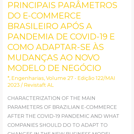
DOS
PRINCIPAIS PARÂMETROS
PRINCIPAIS
DO E-COMMERCE
PARÂMETROS
BRASILEIRO APÓS A
DO
PANDEMIA DE COVID-19 E
E-
COMO ADAPTAR-SE ÀS
COMMERCE
MUDANÇAS AO NOVO
BRASILEIRO
APÓS
MODELO DE NEGÓCIO
A
*
,
Engenharias
,
Volume 27 - Edição 122/MAI
PANDEMIA
2023
/
Revistaft AL
DE
CHARACTERIZATION OF THE MAIN
COVID-
PARAMETERS OF BRAZILIAN E-COMMERCE
19
AFTER THE COVID-19 PANDEMIC AND WHAT
E
COMPANIES SHOULD DO TO ADAPT TO
COMO
CHANGES IN THE NEW BUSINESS MODEL