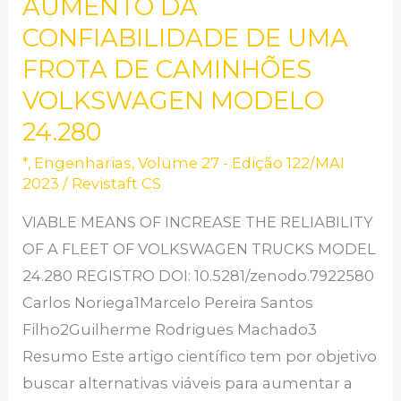
AUMENTO DA
DE
CONFIABILIDADE DE UMA
AUMENTO
FROTA DE CAMINHÕES
DA
VOLKSWAGEN MODELO
CONFIABILIDADE
24.280
DE
UMA
*
,
Engenharias
,
Volume 27 - Edição 122/MAI
2023
/
Revistaft CS
FROTA
DE
VIABLE MEANS OF INCREASE THE RELIABILITY
CAMINHÕES
OF A FLEET OF VOLKSWAGEN TRUCKS MODEL
VOLKSWAGEN
24.280 REGISTRO DOI: 10.5281/zenodo.7922580
MODELO
Carlos Noriega1Marcelo Pereira Santos
24.280
Filho2Guilherme Rodrigues Machado3
Resumo Este artigo científico tem por objetivo
buscar alternativas viáveis para aumentar a