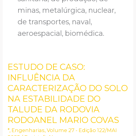
minas, metalúrgica, nuclear,
de transportes, naval,
aeroespacial, biomédica.
ESTUDO DE CASO:
ESTUDO
DE
INFLUÊNCIA DA
CASO:
CARACTERIZAÇÃO DO SOLO
INFLUÊNCIA
NA ESTABILIDADE DO
DA
TALUDE DA RODOVIA
CARACTERIZAÇÃO
RODOANEL MARIO COVAS
DO
SOLO
*
,
Engenharias
,
Volume 27 - Edição 122/MAI