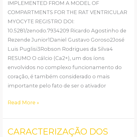
IMPLEMENTED FROM A MODEL OF
O
COMPARTMENTS FOR THE RAT VENTRICULAR
MIÓCITO
MYOCYTE REGISTRO DOI:
VENTRICULAR
10.5281/zenodo.7934209 Ricardo Agostinho de
DE
Rezende Junior1Daniel Gustavo Goroso2José
RATO
Luis Puglisi3Robson Rodrigues da Silva4
RESUMO O cálcio (Ca2+), um dos íons
envolvidos no complexo funcionamento do
coração, é também considerado o mais
importante pelo fato de ser o ativador
Read More »
CARACTERIZAÇÃO DOS
CARACTERIZAÇÃO