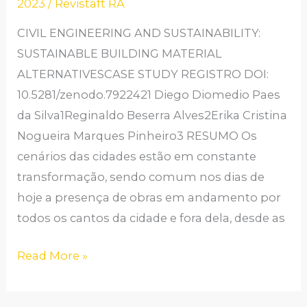
2023
/
Revistaft RA
PARA
EDIFICAÇÃO-
CIVIL ENGINEERING AND SUSTAINABILITY:
ESTUDO
SUSTAINABLE BUILDING MATERIAL
DE
ALTERNATIVESCASE STUDY REGISTRO DOI:
CASO
10.5281/zenodo.7922421 Diego Diomedio Paes
da Silva1Reginaldo Beserra Alves2Erika Cristina
Nogueira Marques Pinheiro3 RESUMO Os
cenários das cidades estão em constante
transformação, sendo comum nos dias de
hoje a presença de obras em andamento por
todos os cantos da cidade e fora dela, desde as
Read More »