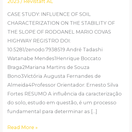
2023
/
Revistaft AL
NA
ESTABILIDADE
CASE STUDY: INFLUENCE OF SOIL
DO
CHARACTERIZATION ON THE STABILITY OF
TALUDE
THE SLOPE OF RODOANEL MARIO COVAS
DA
HIGHWAY REGISTRO DOI:
RODOVIA
10.5281/zenodo.7938519 André Tadashi
RODOANEL
Watanabe Mendes1Henrique Boccato
MARIO
Braga2Mariana Martins de Souza
COVAS
Bono3Victória Augusta Fernandes de
Almeida4Professor Orientador: Ernesto Silva
Fortes RESUMO A influência da caracterização
do solo, estudo em questão, é um processo
fundamental para determinar as […]
Read More »