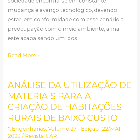
sociedade encontra-se em constante
mudança e avanço tecnológico, devendo
estar em conformidade com esse cenário a
preocupação com o meio ambiente, afinal
este acaba sendo um dos
Read More »
ANÁLISE DA UTILIZAÇÃO DE
ANÁLISE
DA
MATERIAIS PARA A
UTILIZAÇÃO
CRIAÇÃO DE HABITAÇÕES
DE
RURAIS DE BAIXO CUSTO
MATERIAIS
*
,
Engenharias
,
Volume 27 - Edição 122/MAI
PARA
2023
/
Revistaft AR