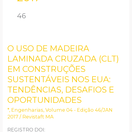
46
O USO DE MADEIRA
O
USO
LAMINADA CRUZADA (CLT)
DE
EM CONSTRUÇÕES
MADEIRA
SUSTENTÁVEIS NOS EUA:
LAMINADA
TENDÊNCIAS, DESAFIOS E
CRUZADA
OPORTUNIDADES
(CLT)
EM
*
,
Engenharias
,
Volume 04 - Edição 46/JAN
2017
/
Revistaft MA
CONSTRUÇÕES
SUSTENTÁVEIS
REGISTRO DOI: