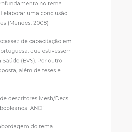
aprofundamento no tema
el elaborar uma conclusão
es (Mendes, 2008).
escassez de capacitação em
 portuguesa, que estivessem
m Saúde (BVS). Por outro
oposta, além de teses e
o de descritores Mesh/Decs,
 booleanos “AND”.
 a abordagem do tema