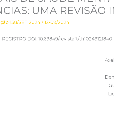
IAS: UMA REVISÃO 
ição 138/SET 2024
/
12/09/2024
REGISTRO DOI: 10.69849/revistaft/th10249121840
Axe
Dem
Gu
Li