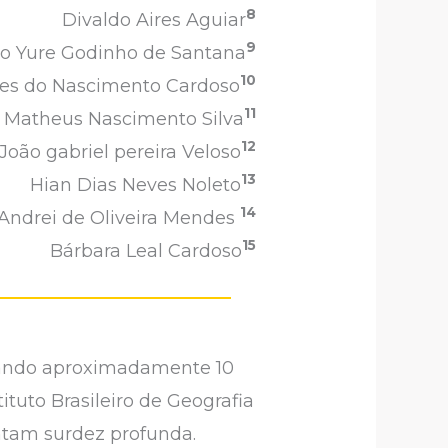
8
Divaldo Aires Aguiar
9
alo Yure Godinho de Santana
10
s do Nascimento Cardoso
11
Matheus Nascimento Silva
12
João gabriel pereira Veloso
13
Hian Dias Neves Noleto
14
Andrei de Oliveira Mendes
15
Bárbara Leal Cardoso
etando aproximadamente 10
tuto Brasileiro de Geografia
entam surdez profunda.