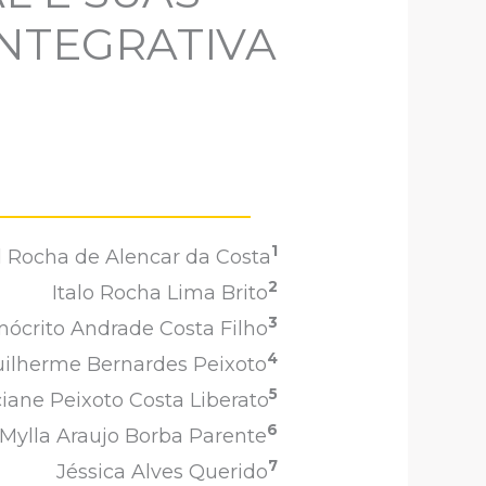
INTEGRATIVA
1
l Rocha de Alencar da Costa
2
Italo Rocha Lima Brito
3
ócrito Andrade Costa Filho
4
ilherme Bernardes Peixoto
5
ciane Peixoto Costa Liberato
6
Mylla Araujo Borba Parente
7
Jéssica Alves Querido