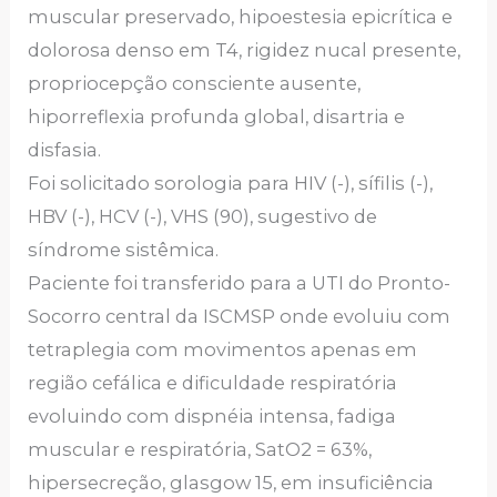
muscular preservado, hipoestesia epicrítica e
dolorosa denso em T4, rigidez nucal presente,
propriocepção consciente ausente,
hiporreflexia profunda global, disartria e
disfasia.
Foi solicitado sorologia para HIV (-), sífilis (-),
HBV (-), HCV (-), VHS (90), sugestivo de
síndrome sistêmica.
Paciente foi transferido para a UTI do Pronto-
Socorro central da ISCMSP onde evoluiu com
tetraplegia com movimentos apenas em
região cefálica e dificuldade respiratória
evoluindo com dispnéia intensa, fadiga
muscular e respiratória, SatO2 = 63%,
hipersecreção, glasgow 15, em insuficiência