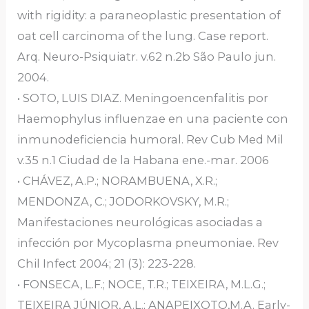
with rigidity: a paraneoplastic presentation of
oat cell carcinoma of the lung. Case report.
Arq. Neuro-Psiquiatr. v.62 n.2b São Paulo jun.
2004.
• SOTO, LUIS DIAZ. Meningoencenfalitis por
Haemophylus influenzae en una paciente con
inmunodeficiencia humoral. Rev Cub Med Mil
v.35 n.1 Ciudad de la Habana ene.-mar. 2006
• CHÁVEZ, A.P.; NORAMBUENA, X.R.;
MENDONZA, C.; JODORKOVSKY, M.R.;
Manifestaciones neurológicas asociadas a
infección por Mycoplasma pneumoniae. Rev
Chil Infect 2004; 21 (3): 223-228.
• FONSECA, L.F.; NOCE, T.R.; TEIXEIRA, M.L.G.;
TEIXEIRA JÚNIOR, A.L.; ANAPEIXOTO,M.A. Early-