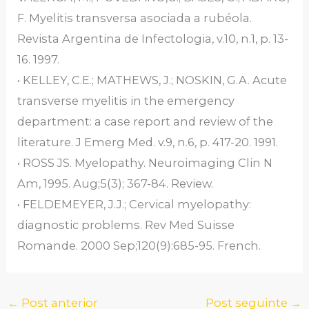
F. Myelitis transversa asociada a rubéola.
Revista Argentina de Infectologia, v.10, n.1, p. 13-
16. 1997.
• KELLEY, C.E.; MATHEWS, J.; NOSKIN, G.A. Acute
transverse myelitis in the emergency
department: a case report and review of the
literature. J Emerg Med. v.9, n.6, p. 417-20. 1991.
• ROSS JS. Myelopathy. Neuroimaging Clin N
Am, 1995. Aug;5(3); 367-84. Review.
• FELDEMEYER, J.J.; Cervical myelopathy:
diagnostic problems. Rev Med Suisse
Romande. 2000 Sep;120(9):685-95. French.
←
Post anterior
Post seguinte
→