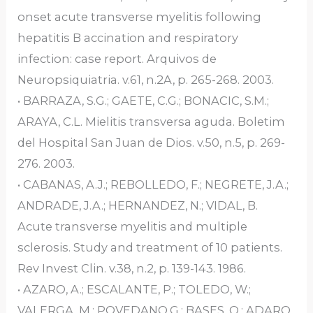
onset acute transverse myelitis following
hepatitis B accination and respiratory
infection: case report. Arquivos de
Neuropsiquiatria. v.61, n.2A, p. 265-268. 2003.
• BARRAZA, S.G.; GAETE, C.G.; BONACIC, S.M.;
ARAYA, C.L. Mielitis transversa aguda. Boletim
del Hospital San Juan de Dios. v.50, n.5, p. 269-
276. 2003.
• CABANAS, A.J.; REBOLLEDO, F.; NEGRETE, J.A.;
ANDRADE, J.A.; HERNANDEZ, N.; VIDAL, B.
Acute transverse myelitis and multiple
sclerosis. Study and treatment of 10 patients.
Rev Invest Clin. v.38, n.2, p. 139-143. 1986.
• AZARO, A.; ESCALANTE, P.; TOLEDO, W.;
VALERGA, M.; POVEDANO,G.; BASES, O.; ADARO,