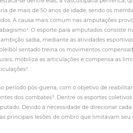
Destaca-se dentre elas, a vasculopatia periférica
ria de mais de 50 anos de idade; sendo os membro
idos. A causa mais comum nas amputações provo
o tabagismo¹. O esporte para amputados consiste
ambição sadia, mediante as atividades esportivas
voleibol sentado treina os movimentos compensado
rais, mobiliza as articulações e compensa as limi
iculações².
o período pós-guerra, com o objetivo de reabilita
ntes dos combates³. Dentre os esportes coletivo
putado. Devido à necessidade de direcionar cada
e as principais lesões de ombro que limitavam se