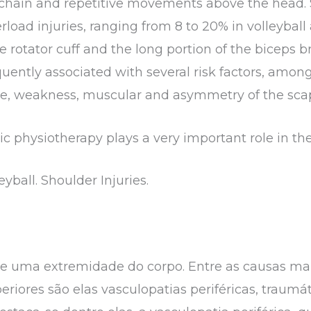
hain and repetitive movements above the head. S
load injuries, ranging from 8 to 20% in volleyball 
e rotator cuff and the long portion of the biceps 
quently associated with several risk factors, amon
ce, weakness, muscular and asymmetry of the sc
c physiotherapy plays a very important role in the
all. Shoulder Injuries.
e uma extremidade do corpo. Entre as causas m
riores são elas vasculopatias periféricas, traumáti