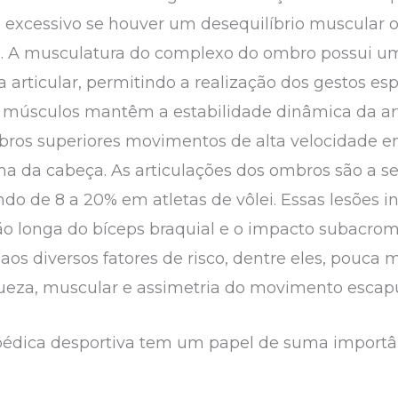
 excessivo se houver um desequilíbrio muscular o
a. A musculatura do complexo do ombro possui u
 articular, permitindo a realização dos gestos es
s músculos mantêm a estabilidade dinâmica da ar
os superiores movimentos de alta velocidade em
ma da cabeça. As articulações dos ombros são a 
ndo de 8 a 20% em atletas de vôlei. Essas lesões 
o longa do bíceps braquial e o impacto subacromia
os diversos fatores de risco, dentre eles, pouca 
queza, muscular e assimetria do movimento escapu
topédica desportiva tem um papel de suma importâ