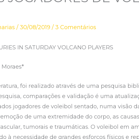
arias
/
30/08/2019
/
3 Comentários
URIES IN SATURDAY VOLCANO PLAYERS
a Moraes*
ratura, foi realizado através de uma pesquisa bibl
esquisa, comparações e validação é uma atualizaç
s jogadores de voleibol sentado, numa visão da 
 remoção de uma extremidade do corpo, as caus
scular, tumorais e traumáticas. O voleibol em 
ido à necessidade de grandes esforços físicos e rep