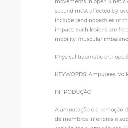
movements in open kinetic c
second most affected by over
include tendinopathies of th
impact. Such lesions are fre
mobility, muscular imbalan
Physical traumatic orthopedi
KEYWORDS: Amputees. Volleyb
INTRODUÇÃO
A amputação é a remoção d
de membros inferiores e supe