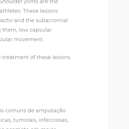
houlder joints are the
athletes. These lesions
brachii and the subacromial
g them, low capsular
apular movement.
 treatment of these lesions.
ais comuns de amputação
cas, tumorais, infecciosas,