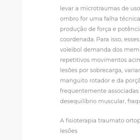
levar a microtraumas de uso
ombro for uma falha técnic
produção de força e potência
coordenada. Para isso, esse
voleibol demanda dos membr
repetitivos movimentos aci
lesões por sobrecarga, varia
manguito rotador e da porçã
frequentemente associadas a
desequilíbrio muscular, fra
A fisioterapia traumato or
lesões