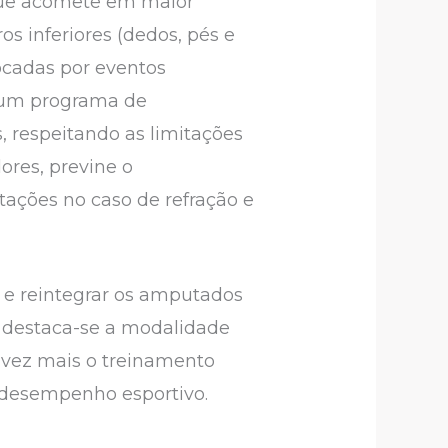
, que acomete em maior
s inferiores (dedos, pés e
cadas por eventos
 num programa de
, respeitando as limitações
res, previne o
tações no caso de refração e
r e reintegrar os amputados
s destaca-se a modalidade
 vez mais o treinamento
u desempenho esportivo.