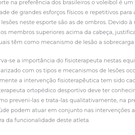
te na preferência dos brasileiros o voleibol é um
de de grandes esforços físicos e repetitivos para a
 lesões neste esporte são as de ombros. Devido à 
dos membros superiores acima da cabeça, justifica
quais têm como mecanismo de lesão a sobrecarga 
rva-se a importância do fisioterapeuta nestas equ
liarizado com os tipos e mecanismos de lesões oco
mente a intervenção fisioterapêutica tem sido ca
fisioterapeuta ortopédico desportivo deve ter con
o preveni-las e trata-las qualitativamente, na pr
úde podem atuar em conjunto nas intervenções as
 da funcionalidade deste atleta.