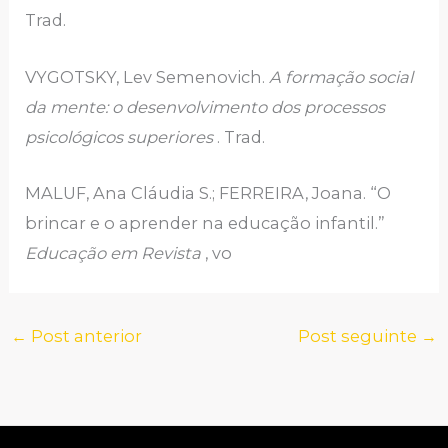
Trad.
VYGOTSKY, Lev Semenovich.
A formação social
da mente: o desenvolvimento dos processos
psicológicos superiores
. Trad.
MALUF, Ana Cláudia S.; FERREIRA, Joana. “O
brincar e o aprender na educação infantil.”
Educação em Revista
, vo
←
Post anterior
Post seguinte
→