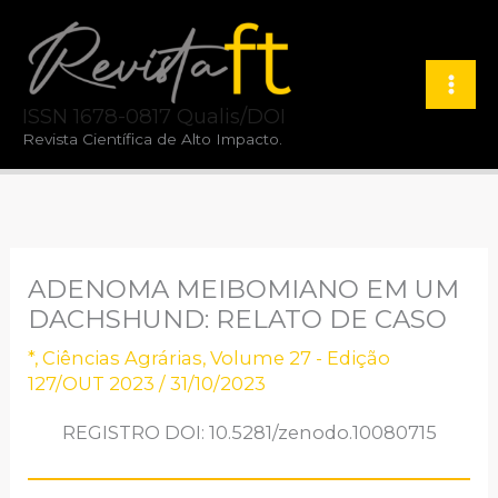
Ir
para
o
ISSN 1678-0817 Qualis/DOI
conteúdo
Revista Científica de Alto Impacto.
ADENOMA MEIBOMIANO EM UM
DACHSHUND: RELATO DE CASO
*
,
Ciências Agrárias
,
Volume 27 - Edição
127/OUT 2023
/
31/10/2023
REGISTRO DOI: 10.5281/zenodo.10080715