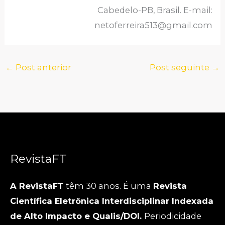
Cabedelo-PB, Brasil. E-mail:
netoferreira513@gmail.com
←
Post anterior
Post seguinte
→
RevistaFT
A RevistaFT
têm 30 anos. É uma
Revista
Científica Eletrônica Interdisciplinar Indexada
de Alto Impacto e Qualis/DOI.
Periodicidade