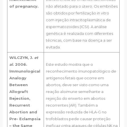
of pregnancy.
não afetado para o útero. Os embriões
são obtidos por fertilização in vitro
com injeção intracitoplasmática de
espermatozoides (ICSI). A análise
genética é realizada com diferentes
técnicas, com base na doença a ser
evitada.
WILCZYN, J.
et
al
. 2006.
Este estudo mostra que o
Immunological
reconhecimento imunopatológico de
Analogy
antígenos fetais que ocorre em
Between
abortos, deve ser visto como uma
Allograft
reação aloimune semelhante a
Rejection,
rejeição do enxerto em abortos
Recurrent
recorrentes (AR). Também a
Abortion and
expressão reduzida de HLA-G no
Pre- Eclampsia
trofoblastos pede causar proteção
– the Same
ineficaz cntra ataques de células NK na