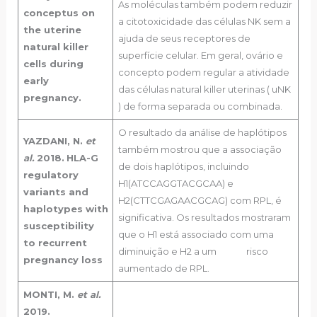
As moléculas também podem reduzir
conceptus on
a citotoxicidade das células NK sem a
the uterine
ajuda de seus receptores de
natural killer
superfície celular. Em geral, ovário e
cells during
concepto podem regular a atividade
early
das células natural killer uterinas ( uNK
pregnancy.
) de forma separada ou combinada.
O resultado da análise de haplótipos
YAZDANI, N.
et
também mostrou que a associação
al.
2018.
HLA-G
de dois haplótipos, incluindo
regulatory
H1(ATCCAGGTACGCAA) e
variants and
H2(CTTCGAGAACGCAG) com RPL, é
haplotypes with
significativa. Os resultados mostraram
susceptibility
que o H1 está associado com uma
to recurrent
diminuição e H2 a um risco
pregnancy loss
aumentado de RPL.
MONTI, M.
et al.
2019.