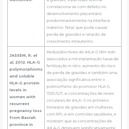
correlaciona-se com defeito no
desenvolvimento placentário
predominantemente na interface
materno- fetal, que pode causar
perda de gravidez e retardo de
crescimento intrauterino.
Reduzidos níveis de sHLA-G têm sido
JASSEM, R.
et
associados a má implantação taxas de
al
, 2012.
HLA-G
fertilização in vitro, aumento do risco
polymorphisms
de perda de gravidez e também uma
and soluble
associação significativa entre o
HLA-G protein
polimorfismo do promotor HLA-G,
levels in
725C/G/T, e concentrações de níveis
women with
circulares de sHLA- G no primeiro
recurrent
trimestre de gravidez em mulheres
pregnancy loss
com RPL e em controles saudáveis, e
from Basrah
mostram que as concentrações de
province in
sHLA-G diminuem significativamente