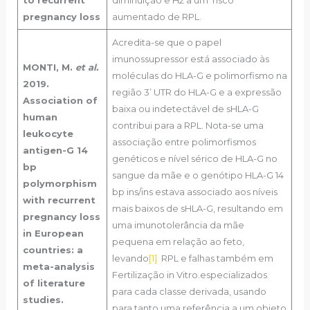
to recurrent
diminuição e H2 a um risco
pregnancy loss
aumentado de RPL.
Acredita-se que o papel
imunossupressor está associado às
MONTI, M.
et al.
moléculas do HLA-G e polimorfismo na
2019.
região 3’ UTR do HLA-G e a expressão
Association of
baixa ou indetectável de sHLA-G
human
contribui para a RPL. Nota-se uma
leukocyte
associação entre polimorfismos
antigen-G 14
genéticos e nível sérico de HLA-G no
bp
sangue da mãe e o genótipo HLA-G 14
polymorphism
bp ins/ins estava associado aos níveis
with recurrent
mais baixos de sHLA-G, resultando em
pregnancy loss
uma imunotolerância da mãe
in European
pequena em relação ao feto,
countries: a
levando
[1]
RPL e falhas também em
meta-analysis
Fertilização in Vitro.especializados
of literature
para cada classe derivada, usando
studies.
para tanto uma referência a um objeto