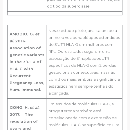
do tipo da superclasse.
Neste estudo piloto, analisaram pela
AMODIO, G.
et
primeira vez os haplótipos estendidos
al.
2016.
de 3’UTR HLA-G em mulheres com
Association of
RPL. Os resultados sugerem uma
genetic variants
associação de 3’ haplotipos UTR
in the 3’UTR of
específicos de HLA-G com 2 perdas
HLA-G with
gestacionais consecutivas, mas não
Recurrent
com 3 ou mais, embora a significância
Pregnancy Loss,
estatística nem sempre tenha sido
Hum. Immunol.
alcançada.
Em estudos de moléculas HLA-G, a
GONG, H
. et al.
progesterona também está
2017.
The
correlacionada com a expressão de
regulation of
moléculas HLA-G na superfície celular.
ovary and