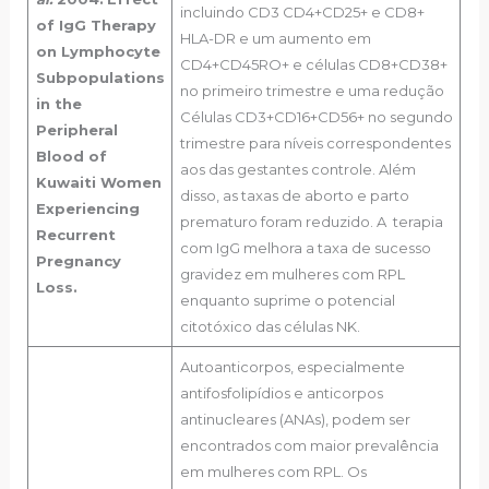
incluindo CD3 CD4+CD25+ e CD8+
of IgG Therapy
HLA-DR e um aumento em
on Lymphocyte
CD4+CD45RO+ e células CD8+CD38+
Subpopulations
no primeiro trimestre e uma redução
in the
Células CD3+CD16+CD56+ no segundo
Peripheral
trimestre para níveis correspondentes
Blood of
aos das gestantes controle. Além
Kuwaiti Women
disso, as taxas de aborto e parto
Experiencing
prematuro foram reduzido. A terapia
Recurrent
com IgG melhora a taxa de sucesso
Pregnancy
gravidez em mulheres com RPL
Loss.
enquanto suprime o potencial
citotóxico das células NK.
Autoanticorpos, especialmente
antifosfolipídios e anticorpos
antinucleares (ANAs), podem ser
encontrados com maior prevalência
em mulheres com RPL. Os