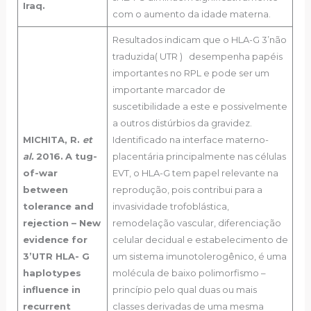
Iraq.
com o aumento da idade materna.
Resultados indicam que o HLA-G 3’não
traduzida( UTR ) desempenha papéis
importantes no RPL e pode ser um
importante marcador de
suscetibilidade a este e possivelmente
a outros distúrbios da gravidez.
MICHITA, R.
et
Identificado na interface materno-
al.
2016.
A tug-
placentária principalmente nas células
of-war
EVT, o HLA-G tem papel relevante na
between
reprodução, pois contribui para a
tolerance and
invasividade trofoblástica,
rejection – New
remodelação vascular, diferenciação
evidence for
celular decidual e estabelecimento de
3’UTR HLA- G
um sistema imunotolerogênico, é uma
haplotypes
molécula de baixo polimorfismo –
influence in
princípio pelo qual duas ou mais
recurrent
classes derivadas de uma mesma