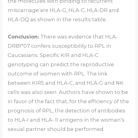
the molecules with binding to recurrent
miscarriage are HLA-G, HLA-C, HLA-DR and
HLA-DQ as shown in the results table.
Conclusion:
There was evidence that HLA-
DRB1*07 confers susceptibility to RPL in
Caucasians. Specific KIR and HLA-C
genotyping can predict the reproductive
outcome of women with RPL. The link
between KIRS and HLA-C, and HLA-G and NK
cells was also seen. Authors have shown to be
in favor of the fact that, for the efficiency of the
prognosis of RPL, the detection of antibodies
to HLA-I and HLA- II antigens in the woman’s
sexual partner should be performed.