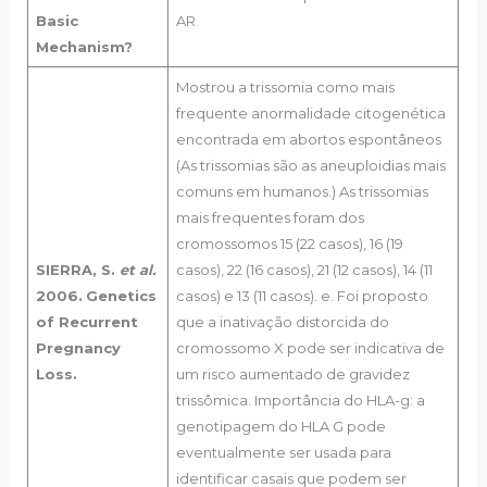
Basic
AR
Mechanism?
Mostrou a trissomia como mais
frequente anormalidade citogenética
encontrada em abortos espontâneos
(As trissomias são as aneuploidias mais
comuns em humanos.) As trissomias
mais frequentes foram dos
cromossomos 15 (22 casos), 16 (19
SIERRA, S.
et al.
casos), 22 (16 casos), 21 (12 casos), 14 (11
2006.
Genetics
casos) e 13 (11 casos). e. Foi proposto
of Recurrent
que a inativação distorcida do
Pregnancy
cromossomo X pode ser indicativa de
Loss.
um risco aumentado de gravidez
trissômica. Importância do HLA-g: a
genotipagem do HLA G pode
eventualmente ser usada para
identificar casais que podem ser