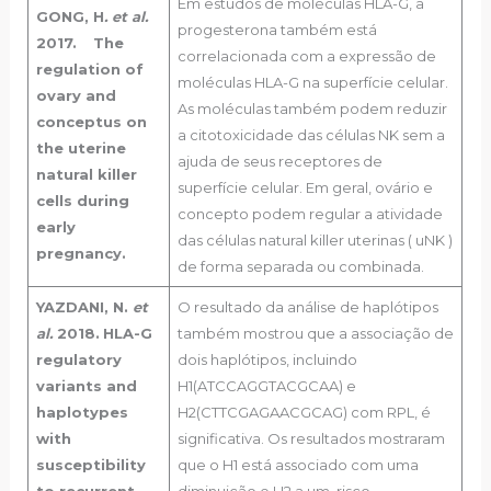
Em estudos de moléculas HLA-G, a
GONG, H
. et al.
progesterona também está
2017.
The
correlacionada com a expressão de
regulation of
moléculas HLA-G na superfície celular.
ovary and
As moléculas também podem reduzir
conceptus on
a citotoxicidade das células NK sem a
the uterine
ajuda de seus receptores de
natural killer
superfície celular. Em geral, ovário e
cells during
concepto podem regular a atividade
early
das células natural killer uterinas ( uNK )
pregnancy.
de forma separada ou combinada.
YAZDANI, N.
et
O resultado da análise de haplótipos
al.
2018.
HLA-G
também mostrou que a associação de
regulatory
dois haplótipos, incluindo
variants and
H1(ATCCAGGTACGCAA) e
haplotypes
H2(CTTCGAGAACGCAG) com RPL, é
with
significativa. Os resultados mostraram
susceptibility
que o H1 está associado com uma