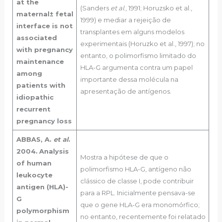
at the
(Sanders
et al
., 1991; Horuzsko et al.,
maternal± fetal
1999) e mediar a rejeição de
interface is not
transplantes em alguns modelos
associated
experimentais (Horuzko et al., 1997); no
with pregnancy
entanto, o polimorfismo limitado do
maintenance
HLA-G argumenta contra um papel
among
importante dessa molécula na
patients with
apresentação de antígenos.
idiopathic
recurrent
pregnancy loss
ABBAS, A.
et al
.
2004.
Analysis
Mostra a hipótese de que o
of human
polimorfismo HLA-G, antígeno não
leukocyte
clássico de classe I, pode contribuir
antigen (HLA)-
para a RPL. Inicialmente pensava-se
G
que o gene HLA-G era monomórfico;
polymorphism
no entanto, recentemente foi relatado