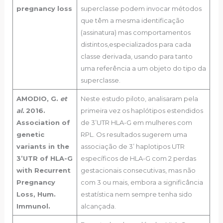
pregnancy loss
superclasse podem invocar métodos
que têm a mesma identificação
(assinatura) mas comportamentos
distintos,especializados para cada
classe derivada, usando para tanto
uma referência a um objeto do tipo da
superclasse.
AMODIO, G.
et
Neste estudo piloto, analisaram pela
al.
2016.
primeira vez os haplótipos estendidos
Association of
de 3’UTR HLA-G em mulheres com
genetic
RPL. Os resultados sugerem uma
variants in the
associação de 3’ haplotipos UTR
3’UTR of HLA-G
específicos de HLA-G com 2 perdas
with Recurrent
gestacionais consecutivas, mas não
Pregnancy
com 3 ou mais, embora a significância
Loss, Hum.
estatística nem sempre tenha sido
Immunol.
alcançada.