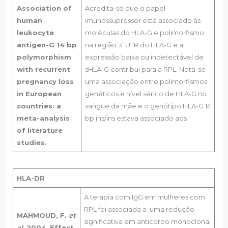
Association of
Acredita-se que o papel
human
imunossupressor está associado às
leukocyte
moléculas do HLA-G e polimorfismo
antigen-G 14 bp
na região 3’ UTR do HLA-G e a
polymorphism
expressão baixa ou indetectável de
with recurrent
sHLA-G contribui para a RPL. Nota-se
pregnancy loss
uma associação entre polimorfismos
in European
genéticos e nível sérico de HLA-G no
countries: a
sangue da mãe e o genótipo HLA-G 14
meta-analysis
bp ins/ins estava associado aos
of literature
studies.
HLA-DR
A terapia com IgG em mulheres com
RPL foi associada a uma redução
MAHMOUD, F.
et
significativa em anticorpo monoclonal
al.
2004.
Effect