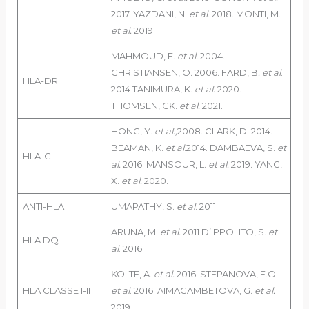
2017. YAZDANI, N.
et al
. 2018. MONTI, M.
et al.
2019.
MAHMOUD, F.
et al.
2004.
CHRISTIANSEN, O. 2006. FARD, B
. et al
.
HLA-DR
2014 TANIMURA, K.
et al.
2020.
THOMSEN, CK.
et al.
2021.
HONG, Y.
et al.,
2008. CLARK, D. 2014.
BEAMAN, K.
et al
.2014. DAMBAEVA, S.
et
HLA-C
al.
2016. MANSOUR, L.
et al.
2019. YANG,
X.
et al.
2020.
ANTI-HLA
UMAPATHY, S.
et al
. 2011.
ARUNA, M.
et al.
2011 D’IPPOLITO, S.
et
HLA DQ
al
. 2016.
KOLTE, A.
et al.
2016. STEPANOVA, E.O.
HLA CLASSE I-II
et al
. 2016. AIMAGAMBETOVA, G.
et al.
2019.