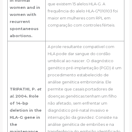
in normal
que existem 15 alelos HLA-G. A
women and in
frequência do alelo HLA-G*010103 foi
women with
maior em mulheres com RPL em
recurrent
comparação com controles férteis.
spontaneous
abortions.
A prole resultante compatível com
HLA pode dar sangue do cordão
umbilical ao nascer. O diagnóstico
genético pré-implantação (PGD) é um
procedimento estabelecido de
análise genética embrionária. Ele
TRIPATHI, P.
et
permite que casais portadores de
al.
2004.
Role
doenças genéticas tenham um filho
of 14-bp
não afetado, sem enfrentar um
deletion in the
diagnóstico pré-natal invasivo e
HLA-G gene in
interrupção da gravidez. Consiste na
the
análise genética de embriões e na
maintenance
transferência do embrião identificado