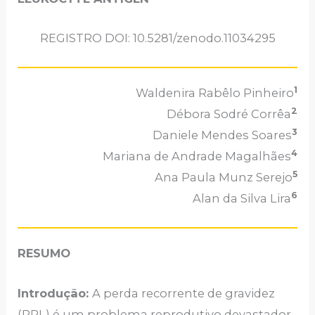
REGISTRO DOI: 10.5281/zenodo.11034295
1
Waldenira Rabêlo Pinheiro
2
Débora Sodré Corrêa
3
Daniele Mendes Soares
4
Mariana de Andrade Magalhães
5
Ana Paula Munz Serejo
6
Alan da Silva Lira
RESUMO
Introdução:
A perda recorrente de gravidez
(RPL) é um problema reprodutivo devastador