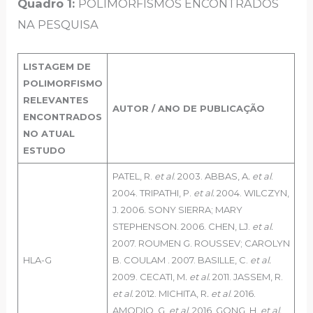
Quadro 1:
POLIMORFISMOS ENCONTRADOS
NA PESQUISA
LISTAGEM DE
POLIMORFISMO
RELEVANTES
AUTOR / ANO DE PUBLICAÇÃO
ENCONTRADOS
NO ATUAL
ESTUDO
PATEL, R.
et al
. 2003. ABBAS, A
. et al
.
2004. TRIPATHI, P.
et al.
2004. WILCZYN,
J. 2006. SONY SIERRA; MARY
STEPHENSON. 2006. CHEN, LJ.
et al.
2007. ROUMEN G. ROUSSEV; CAROLYN
HLA-G
B. COULAM . 2007. BASILLE, C.
et al.
2009. CECATI, M
. et al.
2011. JASSEM, R.
et al.
2012. MICHITA, R
. et al
. 2016.
AMODIO, G.
et al.
2016. GONG, H.
et al.