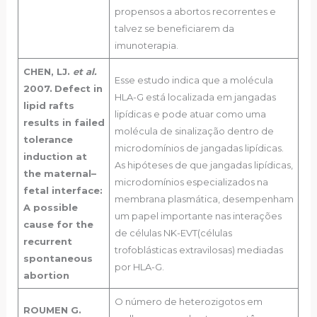
propensos a abortos recorrentes e
talvez se beneficiarem da
imunoterapia.
CHEN, LJ.
et al.
Esse estudo indica que a molécula
2007.
Defect in
HLA-G está localizada em jangadas
lipid rafts
lipídicas e pode atuar como uma
results in failed
molécula de sinalização dentro de
tolerance
microdomínios de jangadas lipídicas.
induction at
As hipóteses de que jangadas lipídicas,
the maternal–
microdomínios especializados na
fetal interface:
membrana plasmática, desempenham
A possible
um papel importante nas interações
cause for the
de células NK-EVT(células
recurrent
trofoblásticas extravilosas) mediadas
spontaneous
por HLA-G.
abortion
O número de heterozigotos em
ROUMEN G.