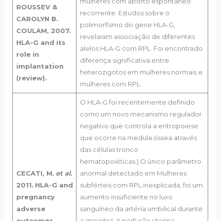
mulheres com aborto espontâneo
ROUSSEV &
recorrente. Estudos sobre o
CAROLYN B.
polimorfismo do gene HLA-G,
COULAM, 2007.
revelaram associação de diferentes
HLA-G and its
alelos HLA-G com RPL. Foi encontrado
role in
diferença significativa entre
implantation
heterozigotos em mulheres normais e
(review).
mulheres com RPL.
O HLA-G foi recentemente definido
como um novo mecanismo regulador
negativo que controla a eritropoiese
que ocorre na medula óssea através
das células tronco
hematopoiéticas.).O único parâmetro
CECATI, M
. et al.
anormal detectado em Mulheres
2011.
HLA-G and
subférteis com RPL inexplicada, foi um
pregnancy
aumento insuficiente no luxo
adverse
sanguíneo da artéria umbilical durante
outcomes.
a gravidez. A perfusão uterina