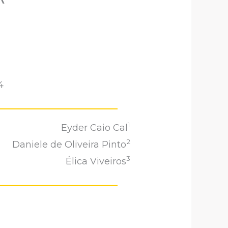
4
1
Eyder Caio Cal
2
Daniele de Oliveira Pinto
3
Élica Viveiros