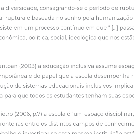
 diversidade, consagrando-se o período de ruptu
. Tal ruptura é baseada no sonho pela humanização
onsiste em um processo contínuo em que “ […] pass
conômica, política, social, ideológica que nos es
Mantoan (2003) a educação inclusiva assume espaç
emporânea e do papel que a escola desempenha n
trução de sistemas educacionais inclusivos impl
cola para que todos os estudantes tenham suas esp
tro (2006, p.7) a escola é “um espaço disciplinar
 fronteiras entre os distintos campos de conhecim
trabalho é investigar se essa mesma instituição es