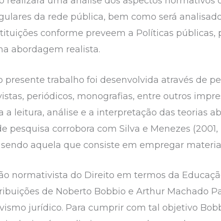
lho realizará uma análise dos aspectos normativos
gulares da rede pública, bem como será analisado 
stituições conforme preveem a Políticas públicas
ma abordagem realista.
 presente trabalho foi desenvolvida através de pes
evistas, periódicos, monografias, entre outros impres
a a leitura, análise e a interpretação das teorias 
de pesquisa corrobora com Silva e Menezes (2001, 
 sendo aquela que consiste em empregar material
ção normativista do Direito em termos da Educação
ribuições de Noberto Bobbio e Arthur Machado Pa
tivismo jurídico. Para cumprir com tal objetivo Bob