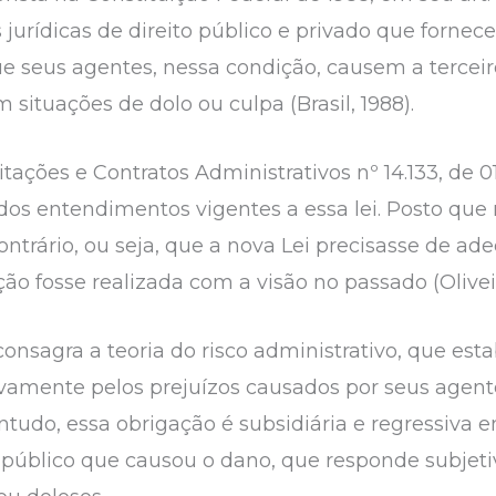
jurídicas de direito público e privado que fornec
e seus agentes, nessa condição, causem a terceiro
 situações de dolo ou culpa (Brasil, 1988).
tações e Contratos Administrativos nº 14.133, de 01
s entendimentos vigentes a essa lei. Posto que n
ntrário, ou seja, que a nova Lei precisasse de a
ção fosse realizada com a visão no passado (Oliveir
 consagra a teoria do risco administrativo, que es
ivamente pelos prejuízos causados por seus agente
ontudo, essa obrigação é subsidiária e regressiv
 público que causou o dano, que responde subjet