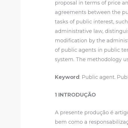
proposal in terms of price an
agreements between the publi
tasks of public interest, suc
administrative law, distingui
modification by the administr
of public agents in public t
system. The methodology use
Keyword
: Public agent. Publ
1
INTRODUÇÃO
A presente produção é artigo
bem como a responsabilizaçã