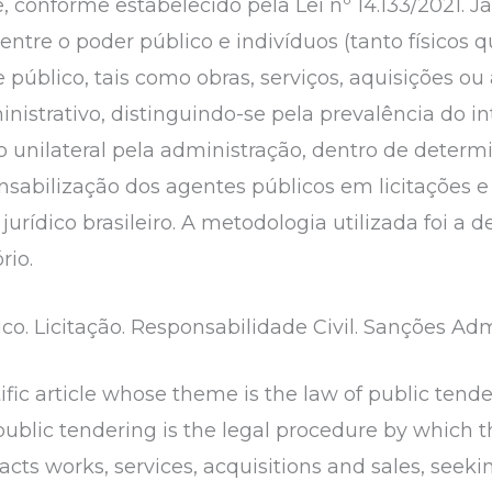
 conforme estabelecido pela Lei nº 14.133/2021. Já
entre o poder público e indivíduos (tanto físicos q
e público, tais como obras, serviços, aquisições o
nistrativo, distinguindo-se pela prevalência do in
o unilateral pela administração, dentro de deter
nsabilização dos agentes públicos em licitações e
rídico brasileiro. A metodologia utilizada foi a de
rio.
ico. Licitação. Responsabilidade Civil. Sanções Adm
ntific article whose theme is the law of public ten
l, public tendering is the legal procedure by which
ntracts works, services, acquisitions and sales, se