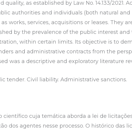
d quality, as established by Law No. 14.133/2021. A
c authorities and individuals (both natural and l
h as works, services, acquisitions or leases. They 
shed by the prevalence of the public interest and th
ation, within certain limits. Its objective is to d
enders and administrative contracts from the perspe
d was a descriptive and exploratory literature re
ic tender. Civil liability. Administrative sanctions.
 científico cuja temática aborda a lei de licitaçõe
o dos agentes nesse processo. O histórico das lic