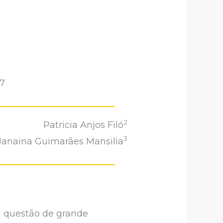
57
2
Patricia Anjos Filó
3
Janaina Guimarães Mansilia
ma questão de grande