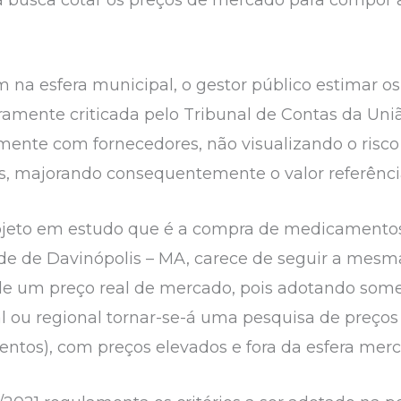
a busca cotar os preços de mercado para compor
na esfera municipal, o gestor público estimar os 
ramente criticada pelo Tribunal de Contas da Uni
mente com fornecedores, não visualizando o risc
es, majorando consequentemente o valor referência
jeto em estudo que é a compra de medicamentos 
de de Davinópolis – MA, carece de seguir a mesma
de um preço real de mercado, pois adotando some
l ou regional tornar-se-á uma pesquisa de preços 
ntos), com preços elevados e fora da esfera merc