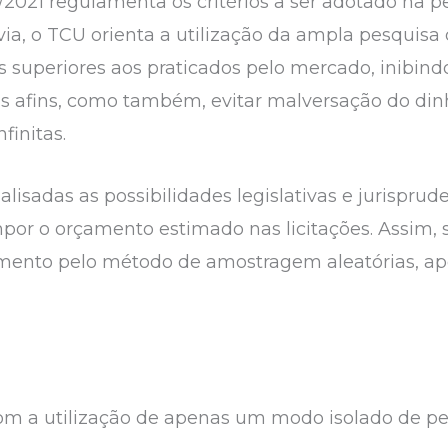
33/2021 regulamenta os critérios a ser adotado na
ia, o TCU orienta a utilização da ampla pesquisa 
 superiores aos praticados pelo mercado, inibindo
s afins, como também, evitar malversação do dinh
finitas.
alisadas as possibilidades legislativas e jurisprud
mpor o orçamento estimado nas licitações. Assim,
comento pelo método de amostragem aleatórias, a
com a utilização de apenas um modo isolado de p