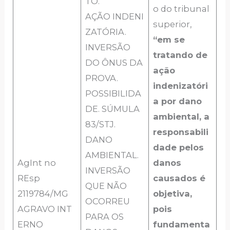
TO.
o do tribunal
AÇÃO INDENI
superior,
ZATÓRIA.
“em se
INVERSÃO
tratando de
DO ÔNUS DA
ação
PROVA.
indenizatóri
POSSIBILIDA
a por dano
DE. SÚMULA
ambiental, a
83/STJ.
responsabili
DANO
dade pelos
AMBIENTAL.
AgInt no
danos
INVERSÃO
REsp
causados é
QUE NÃO
2119784/MG
objetiva,
OCORREU
AGRAVO INT
pois
PARA OS
ERNO
fundamenta