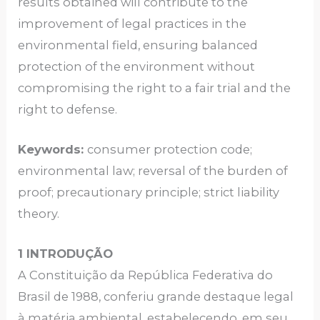
results obtained will contribute to the
improvement of legal practices in the
environmental field, ensuring balanced
protection of the environment without
compromising the right to a fair trial and the
right to defense.
Keywords:
consumer protection code;
environmental law; reversal of the burden of
proof; precautionary principle; strict liability
theory.
1 INTRODUÇÃO
A Constituição da República Federativa do
Brasil de 1988, conferiu grande destaque legal
à matéria ambiental, estabelecendo, em seu