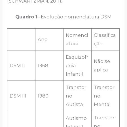
(SCHWARTZMAN, 2011).
Quadro 1
– Evolução nomenclatura DSM
Nomencl
Classifica
Ano
atura
ção
Esquizofr
Não se
DSM II
1968
enia
aplica
Infantil
Transtor
Transtor
DSM III
1980
no
no
Autista
Mental
Transtor
Autismo
no
Infantil