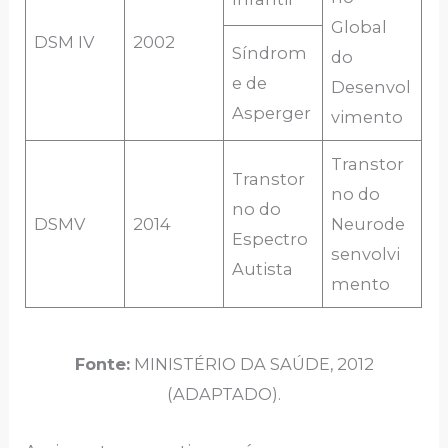
Global
DSM IV
2002
Síndrom
do
e de
Desenvol
Asperger
vimento
Transtor
Transtor
no do
no do
DSMV
2014
Neurode
Espectro
senvolvi
Autista
mento
Fonte:
MINISTÉRIO DA SAÚDE, 2012
(ADAPTADO).