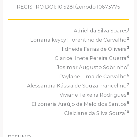
REGISTRO DOI: 10.5281/zenodo.10673775
1
Adriel da Silva Soares
2
Lorrana keycy Florentino de Carvalho
3
Ildneide Farias de Oliveira
4
Clarice Ilnete Pereira Guerra
5
Josimar Augusto Sobrinho
6
Raylane Lima de Carvalho
7
Alessandra Kássia de Souza Francelino
8
Viviane Teixeira Rodrigues
9
Elizoneria Araújo de Melo dos Santos
10
Cleiciane da Silva Souza