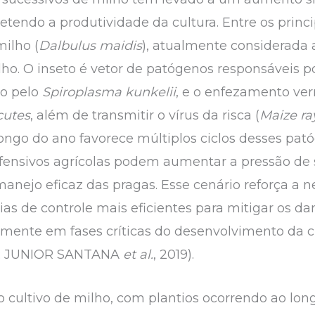
ndo a produtividade da cultura. Entre os principa
milho (
Dalbulus maidis
), atualmente considerada
ho. O inseto é vetor de patógenos responsáveis 
do pelo
Spiroplasma kunkelii
, e o enfezamento ver
cutes
, além de transmitir o vírus da risca (
Maize ra
ongo do ano favorece múltiplos ciclos desses pat
fensivos agrícolas podem aumentar a pressão de 
 manejo eficaz das pragas. Esse cenário reforça a 
ias de controle mais eficientes para mitigar os d
mente em fases críticas do desenvolvimento da cu
21; JUNIOR SANTANA
et al.
, 2019).
 cultivo de milho, com plantios ocorrendo ao long