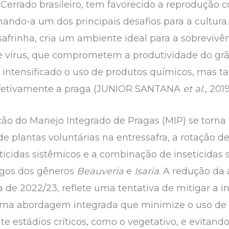
Cerrado brasileiro, tem favorecido a reprodução c
rnando-a um dos principais desafios para a cultur
safrinha, cria um ambiente ideal para a sobrevivê
e vírus, que comprometem a produtividade do grã
 intensificado o uso de produtos químicos, mas ta
r efetivamente a praga (JUNIOR SANTANA
et al.
, 201
ção do Manejo Integrado de Pragas (MIP) se torna
de plantas voluntárias na entressafra, a rotação de
icidas sistêmicos e a combinação de inseticidas s
ngos dos gêneros
Beauveria
e
Isaria
. A redução da 
 de 2022/23, reflete uma tentativa de mitigar a i
uma abordagem integrada que minimize o uso de
nte estádios críticos, como o vegetativo, e evita