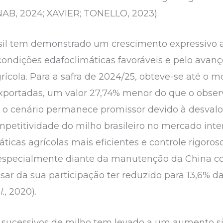
NAB, 2024; XAVIER; TONELLO, 2023).
sil tem demonstrado um crescimento expressivo a
ondições edafoclimáticas favoráveis e pelo avanç
rícola. Para a safra de 2024/25, obteve-se até 
exportadas, um valor 27,74% menor do que o obs
 o cenário permanece promissor devido à desvalor
petitividade do milho brasileiro no mercado inter
áticas agrícolas mais eficientes e controle rigor
 especialmente diante da manutenção da China c
ar da sua participação ter reduzido para 13,6% 
l.
, 2020).
os sucessivos de milho tem levado a um aumento si