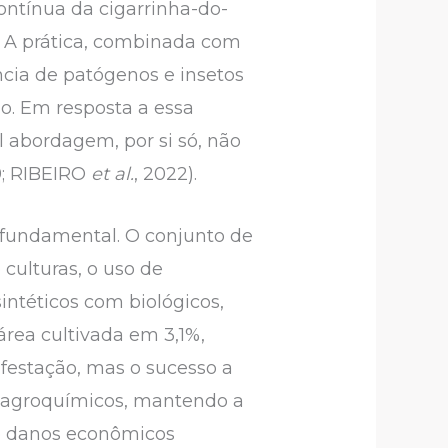
ontínua da cigarrinha-do-
a. A prática, combinada com
ncia de patógenos e insetos
o. Em resposta a essa
l abordagem, por si só, não
9; RIBEIRO
et al.
, 2022).
 fundamental. O conjunto de
 culturas, o uso de
intéticos com biológicos,
área cultivada em 3,1%,
nfestação, mas o sucesso a
 agroquímicos, mantendo a
ndo danos econômicos