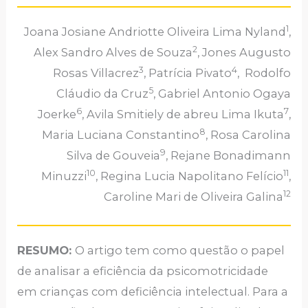
1
Joana Josiane Andriotte Oliveira Lima Nyland
,
2
Alex Sandro Alves de Souza
, Jones Augusto
3
4
Rosas Villacrez
, Patrícia Pivato
, Rodolfo
5
Cláudio da Cruz
, Gabriel Antonio Ogaya
6
7
Joerke
, Avila Smitiely de abreu Lima Ikuta
,
8
Maria Luciana Constantino
, Rosa Carolina
9
Silva de Gouveia
, Rejane Bonadimann
10
11
Minuzzi
, Regina Lucia Napolitano Felício
,
12
Caroline Mari de Oliveira Galina
RESUMO:
O artigo tem como questão o papel
de analisar a eficiência da psicomotricidade
em crianças com deficiência intelectual. Para a