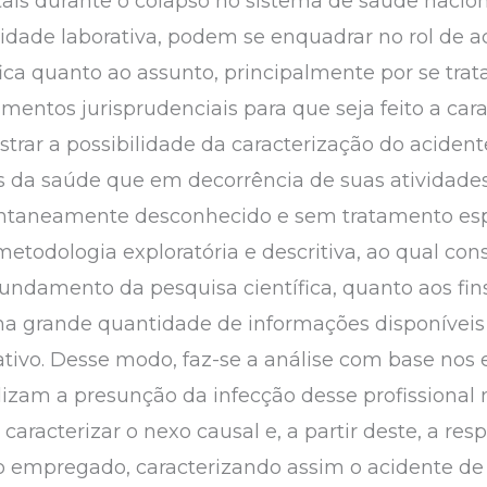
itais durante o colapso no sistema de saúde nacio
idade laborativa, podem se enquadrar no rol de ac
ica quanto ao assunto, principalmente por se trat
entos jurisprudenciais para que seja feito a cara
trar a possibilidade da caracterização do acident
is da saúde que em decorrência de suas atividades
ntaneamente desconhecido e sem tratamento esp
 metodologia exploratória e descritiva, ao qual c
ndamento da pesquisa científica, quanto aos fins,
a grande quantidade de informações disponíveis 
ativo. Desse modo, faz-se a análise com base no
tilizam a presunção da infecção desse profissional
a caracterizar o nexo causal e, a partir deste, a re
empregado, caracterizando assim o acidente de t