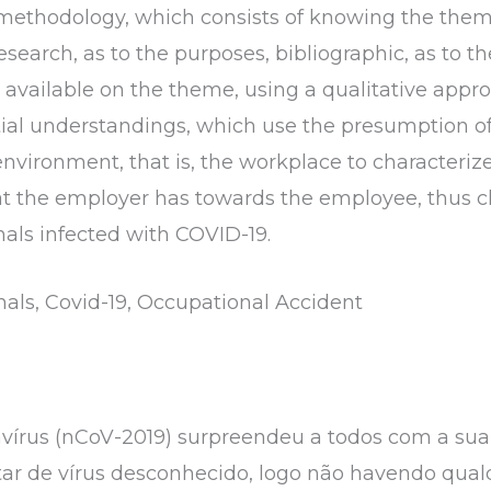
 methodology, which consists of knowing the them
research, as to the purposes, bibliographic, as to 
available on the theme, using a qualitative approa
al understandings, which use the presumption of i
 environment, that is, the workplace to characteriz
that the employer has towards the employee, thus 
nals infected with COVID-19.
onals, Covid-19, Occupational Accident
írus (nCoV-2019) surpreendeu a todos com a sua
ratar de vírus desconhecido, logo não havendo q