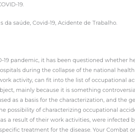
COVID-19.
is da saúde, Covid-19, Acidente de Trabalho.
ID-19 pandemic, it has been questioned whether h
hospitals during the collapse of the national healt
 work activity, can fit into the list of occupational a
ubject, mainly because it is something controversia
d as a basis for the characterization, and the gen
he possibility of characterizing occupational acc
as a result of their work activities, were infected
pecific treatment for the disease. Your Combat or