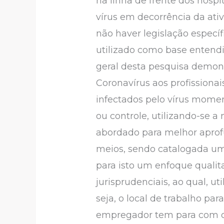
na linha de frente dos hosp
vírus em decorrência da ativ
não haver legislação específ
utilizado como base entendim
geral desta pesquisa demons
Coronavírus aos profissiona
infectados pelo vírus mome
ou controle, utilizando-se a
abordado para melhor aprofu
meios, sendo catalogada um
para isto um enfoque qualit
jurisprudenciais, ao qual, u
seja, o local de trabalho par
empregador tem para com o 