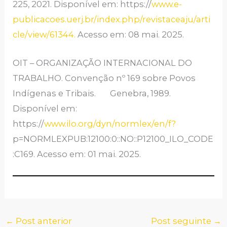
225, 2021. Disponível em: https://
www.e-
publicacoes.uerj.br/index.php/revistaceaju/arti
cle/view/61344.
Acesso em: 08 mai. 2025.
OIT – ORGANIZAÇÃO INTERNACIONAL DO
TRABALHO. Convenção nº 169 sobre Povos
Indígenas e Tribais. Genebra, 1989.
Disponível em:
https://
www.ilo.org/dyn/normlex/en/f?
p=NORMLEXPUB:12100:0::NO::P12100_ILO_CODE
:C169. Acesso em: 01 mai. 2025.
←
Post anterior
Post seguinte
→