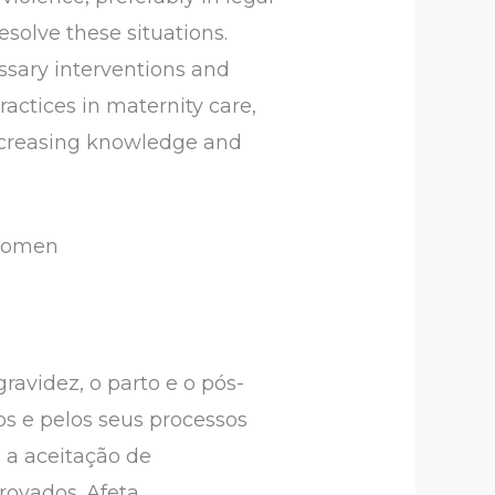
esolve these situations.
ssary interventions and
actices in maternity care,
 increasing knowledge and
 women
ravidez, o parto e o pós-
os e pelos seus processos
e a aceitação de
rovados. Afeta