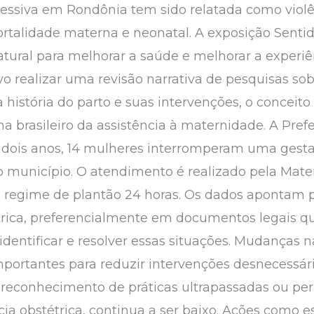
cessiva em Rondônia tem sido relatada como violên
talidade materna e neonatal. A exposição Senti
atural para melhorar a saúde e melhorar a experiê
o realizar uma revisão narrativa de pesquisas sobr
istória do parto e suas intervenções, o conceito d
 brasileiro da assistência à maternidade. A Prefe
dois anos, 14 mulheres interromperam uma gest
no município. O atendimento é realizado pela Mat
 regime de plantão 24 horas. Os dados apontam 
étrica, preferencialmente em documentos legais q
entificar e resolver essas situações. Mudanças na
portantes para reduzir intervenções desnecessária
 reconhecimento de práticas ultrapassadas ou pe
ia obstétrica, continua a ser baixo. Ações como e