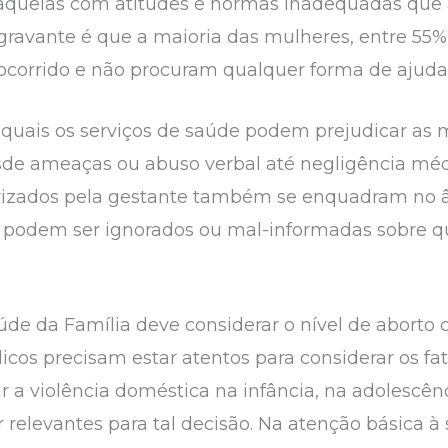
aquelas com atitudes e normas inadequadas que a
gravante é que a maioria das mulheres, entre 55%
ocorrido e não procuram qualquer forma de ajuda. 
 quais os serviços de saúde podem prejudicar as 
esde ameaças ou abuso verbal até negligência mé
rizados pela gestante também se enquadram no â
ão podem ser ignorados ou mal-informadas sobre 
de da Família deve considerar o nível de aborto
icos precisam estar atentos para considerar os fa
r a violência doméstica na infância, na adolescên
relevantes para tal decisão. Na atenção básica à