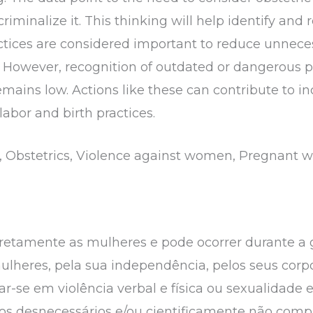
minalize it. This thinking will help identify and r
ctices are considered important to reduce unnece
. However, recognition of outdated or dangerous pr
remains low. Actions like these can contribute to
labor and birth practices.
 Obstetrics, Violence against women, Pregnant
iretamente as mulheres e pode ocorrer durante a g
mulheres, pela sua independência, pelos seus corp
r-se em violência verbal e física ou sexualidade 
os desnecessários e/ou cientificamente não comp