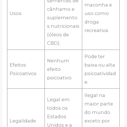
sementes de
maconha e
cânhamo e
Usos
uso como
suplemento
droga
s nutricionais
recreativa.
(óleos de
CBD).
Pode ter
Nenhum
Efeitos
baixa ou alta
efeito
Psicoativos
psicoatividad
psicoativo.
e.
Ilegal na
Legal em
maior parte
todos os
do mundo
Estados
Legalidade
exceto por
Unidos e a