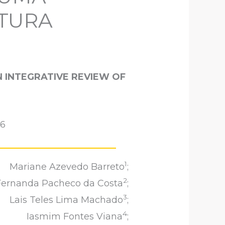
ATURA
N INTEGRATIVE REVIEW OF
06
1
Mariane Azevedo Barreto
;
2
 Fernanda Pacheco da Costa
;
3
Lais Teles Lima Machado
;
4
Iasmim Fontes Viana
;