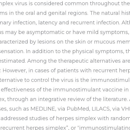
implex virus is considered common throughout the 
 in the oral and genital regions. The natural hist
mary infection, latency and recurrent infection. 
irus may be asymptomatic or have mild symptoms, 
haracterized by lesions on the skin or mucous m
sensation. In addition to the physical symptoms, 
timated. Among the therapeutic alternatives are a
 However, in cases of patients with recurrent herp
lternative to control the virus is the immunostimu
 effectiveness of the immunostimulant vaccine in 
, through an integrative review of the literature.
ases, such as MEDLINE, via PubMed, LILACS, via VH
ddressed studies of herpes simplex with randomize
 “recurrent herpes simplex”, or “immunostimulating