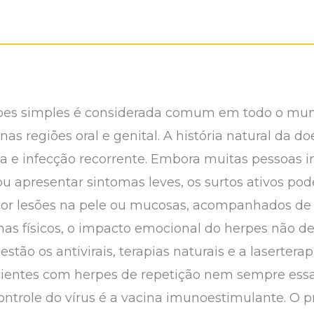
erpes simples é considerada comum em todo o mu
nas regiões oral e genital. A história natural da
ia e infecção recorrente. Embora muitas pessoas i
u apresentar sintomas leves, os surtos ativos p
por lesões na pele ou mucosas, acompanhados de d
s físicos, o impacto emocional do herpes não de
 estão os antivirais, terapias naturais e a lasertera
cientes com herpes de repetição nem sempre essa 
controle do vírus é a vacina imunoestimulante. O 