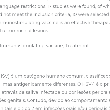
anguage restrictions. 17 studies were found, of wh
 not meet the inclusion criteria, 10 were selected f
immunostimulating vaccine is an effective therapeu
recurrence of lesions.
 Immunostimulating vaccine, Treatment.
 (HSV) é um patógeno humano comum, classificad
 mas antigenicamente diferentes. O HSV-1 é o pri
 através da saliva infectada ou por lesões periora
ões genitais. Contudo, devido ao comportamento se
tais e o tipo 2 em infecções orais e/ou periorais (