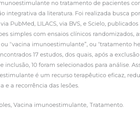
a imunoestimulante no tratamento de pacientes c
ão integrativa da literatura. Foi realizada busca p
via PubMed, LILACS, via BVS, e Scielo, publicados
s simples com ensaios clínicos randomizados, as
, ou “vacina imunoestimulante”, ou “tratamento h
encontrados 17 estudos, dos quais, após a exclusã
e inclusão, 10 foram selecionados para análise. As
estimulante é um recurso terapêutico eficaz, red
a e a recorrência das lesões.
mples, Vacina imunoestimulante, Tratamento.