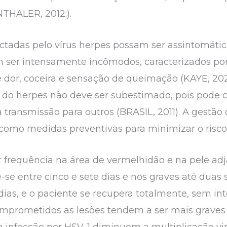
THALER, 2012;).
ctadas pelo vírus herpes possam ser assintomáti
em ser intensamente incômodos, caracterizados por
or, coceira e sensação de queimação (KAYE, 202
l do herpes não deve ser subestimado, pois pode 
transmissão para outros (BRASIL, 2011). A gestão 
 como medidas preventivas para minimizar o risco
 frequência na área de vermelhidão e na pele adj
de-se entre cinco e sete dias e nos graves até duas
dias, e o paciente se recupera totalmente, sem in
mprometidos as lesões tendem a ser mais graves e
 infecção por HSV-1 diminuem a multiplicação vira