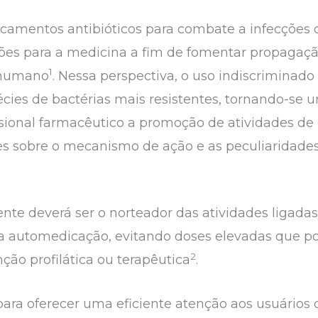
amentos antibióticos para combate a infecções d
ões para a medicina a fim de fomentar propagaçã
1
r humano
. Nessa perspectiva, o uso indiscrimina
pécies de bactérias mais resistentes, tornando-s
ssional farmacêutico a promoção de atividades de
es sobre o mecanismo de ação e as peculiaridade
te deverá ser o norteador das atividades ligadas 
 automedicação, evitando doses elevadas que pos
2
ão profilática ou terapêutica
.
para oferecer uma eficiente atenção aos usuários