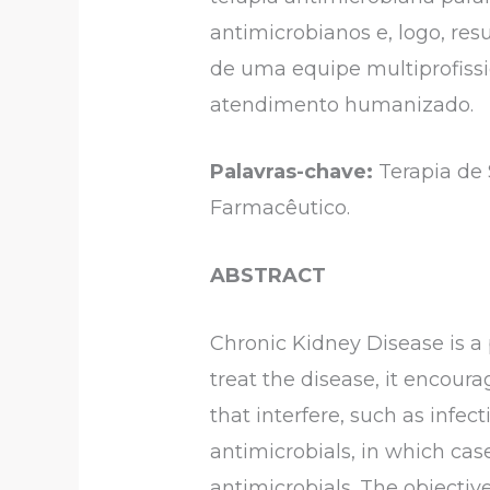
antimicrobianos e, logo, re
de uma equipe multiprofissio
atendimento humanizado.
Palavras-chave:
Terapia de 
Farmacêutico.
ABSTRACT
Chronic Kidney Disease is a 
treat the disease, it encoura
that interfere, such as infe
antimicrobials, in which cas
antimicrobials. The objecti