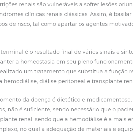
tições renais são vulneráveis a sofrer lesões oriun
ndromes clínicas renais clássicas. Assim, é basila
pos de risco, tal como apartar os agentes motivad
 terminal é o resultado final de vários sinais e s
manter a homeostasia em seu pleno funcionamen
 realizado um tratamento que substitua a função r
 hemodiálise, diálise peritoneal e transplante ren
omento da doença é dietético e medicamentoso, c
os, não é suficiente, sendo necessário que o paci
nsplante renal, sendo que a hemodiálise é a mais
exo, no qual a adequação de materiais e equip