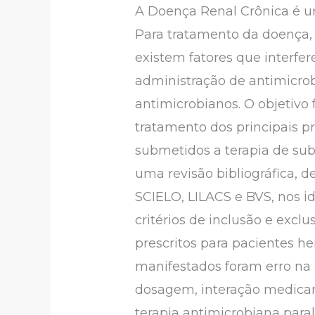
A Doença Renal Crônica é u
Para tratamento da doença,
existem fatores que interfe
administração de antimicrob
antimicrobianos. O objetivo
tratamento dos principais 
submetidos a terapia de subs
uma revisão bibliográfica, d
SCIELO, LILACS e BVS, nos i
critérios de inclusão e excl
prescritos para pacientes h
manifestados foram erro na 
dosagem, interação medicam
terapia antimicrobiana par