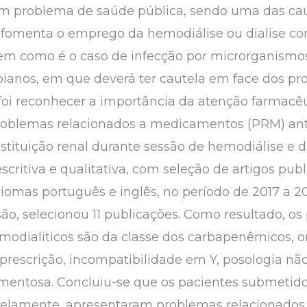
m problema de saúde pública, sendo uma das ca
 fomenta o emprego da hemodiálise ou dialise co
rem como é o caso de infecção por microrganismos
ianos, em que deverá ter cautela em face dos pr
 foi reconhecer a importância da atenção farmacê
problemas relacionados a medicamentos (PRM) an
tituição renal durante sessão de hemodiálise e di
escritiva e qualitativa, com seleção de artigos pu
diomas português e inglês, no período de 2017 a 
usão, selecionou 11 publicações. Como resultado, os
emodialiticos são da classe dos carbapenêmicos, 
prescrição, incompatibilidade em Y, posologia nã
entosa. Concluiu-se que os pacientes submetidos
alelamente, apresentaram problemas relacionado