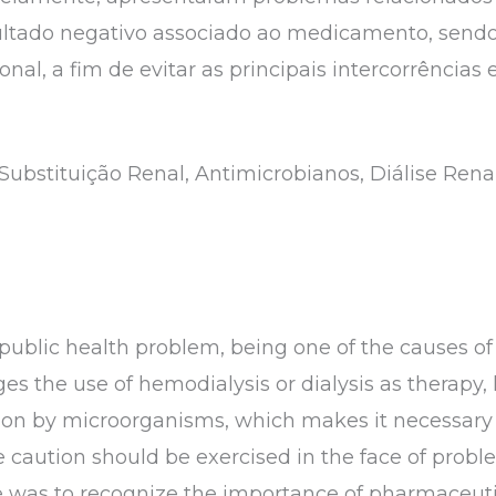
sultado negativo associado ao medicamento, sendo
nal, a fim de evitar as principais intercorrências
Substituição Renal, Antimicrobianos, Diálise Rena
public health problem, being one of the causes of
ges the use of hemodialysis or dialysis as therapy,
ction by microorganisms, which makes it necessary
e caution should be exercised in the face of probl
ve was to recognize the importance of pharmaceuti