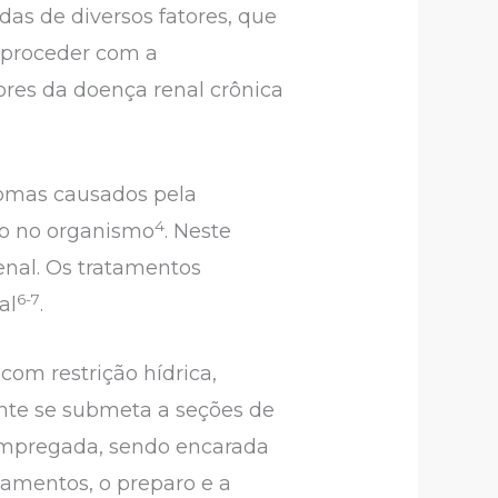
das de diversos fatores, que
r proceder com a
ores da doença renal crônica
intomas causados pela
4
to no organismo
. Neste
enal. Os tratamentos
6-7
al
.
om restrição hídrica,
ente se submeta a seções de
 empregada, sendo encarada
amentos, o preparo e a