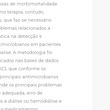
usas de morbimortalidade.
mo terapia, contudo,
, que faz-se necessário
oblemas relacionados a
utica na detecção e
timicrobianos em pacientes
alise. A metodologia foi
blicados nas bases de dados
2023, que conforme os
 principais antimicrobianos
onde os principais problemas
o adequada, erro de
 a diálise ou hemodiálise e
s a medicamentos