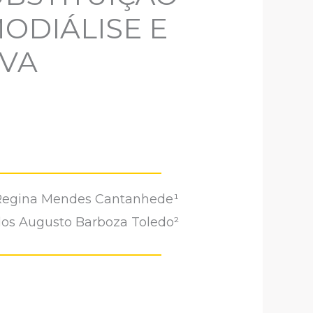
ODIÁLISE E
IVA
Regina Mendes Cantanhede¹
rlos Augusto Barboza Toledo²