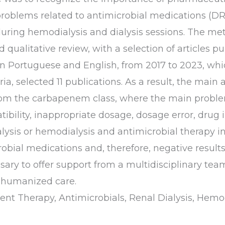
roblems related to antimicrobial medications (DR
uring hemodialysis and dialysis sessions. The m
d qualitative review, with a selection of articles p
n Portuguese and English, from 2017 to 2023, whi
ria, selected 11 publications. As a result, the main
from the carbapenem class, where the main probl
tibility, inappropriate dosage, dosage error, drug 
lysis or hemodialysis and antimicrobial therapy in
obial medications and, therefore, negative result
ary to offer support from a multidisciplinary team
l humanized care.
t Therapy, Antimicrobials, Renal Dialysis, Hemod