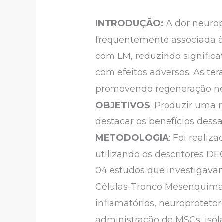
INTRODUÇÃO:
A dor neurop
frequentemente associada à 
com LM, reduzindo significa
com efeitos adversos. As te
promovendo regeneração neur
OBJETIVOS
: Produzir uma 
destacar os benefícios dess
METODOLOGIA
: Foi reali
utilizando os descritores D
04 estudos que investigava
Células-Tronco Mesenquimai
inflamatórios, neuroprotet
administração de MSCs, iso