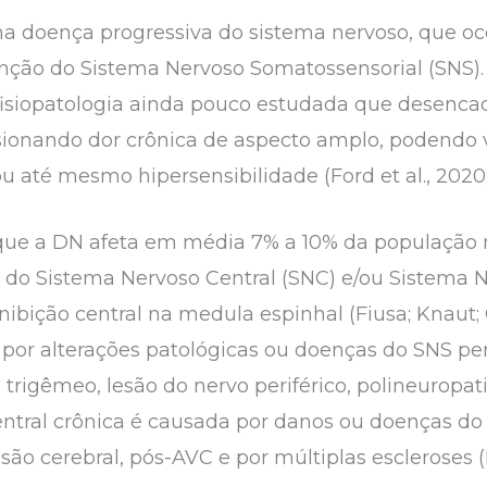
ma doença progressiva do sistema nervoso, que o
unção do Sistema Nervoso Somatossensorial (SNS)
fisiopatologia ainda pouco estudada que desenc
sionando dor crônica de aspecto amplo, podendo 
té mesmo hipersensibilidade (Ford et al., 2020; Xa
ue a DN afeta em média 7% a 10% da população m
 do Sistema Nervoso Central (SNC) e/ou Sistema Ne
ibição central na medula espinhal (Fiusa; Knaut; 
 por alterações patológicas ou doenças do SNS peri
trigêmeo, lesão do nervo periférico, polineuropat
ntral crônica é causada por danos ou doenças do 
ão cerebral, pós-AVC e por múltiplas escleroses (Li