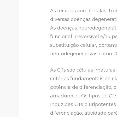
As terapias com Células-Tro
diversas doenças degenerati
As doenças neurodegenerat
funcional irreversível e/ou 
substituição celular, portan
neurodegenerativas como DN 
As CTs são células imaturas
critérios fundamentais da c
potência de diferenciação, 
amadurecer. Os tipos de CT
induzidas CTs pluripotentes
diferenciação, atividade par