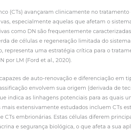
nco (CTs) avançaram clinicamente no tratamento 
vas, especialmente aquelas que afetam o sistema n
ivas como DN são frequentemente caracterizad
perda de células e regeneração limitada do sistema
to, representa uma estratégia crítica para o trata
por LM (Ford et al., 2020).
 capazes de auto-renovação e diferenciação em tip
lassificação envolvem sua origem (derivada de tec
que indica as linhagens potenciais para as quais
s mais extensivamente estudados incluem CTs e
 e CTs embrionárias. Estas células diferem princi
ácrina e segurança biológica, o que afeta a sua a