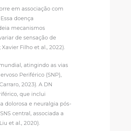
corre em associação com
. Essa doença
adeia mecanismos
variar de sensação de
vier Filho et al., 2022).
undial, atingindo as vias
rvoso Periférico (SNP),
Carraro, 2023). A DN
férico, que inclui
ia dolorosa e neuralgia pós-
SNS central, associada a
u et al., 2020).