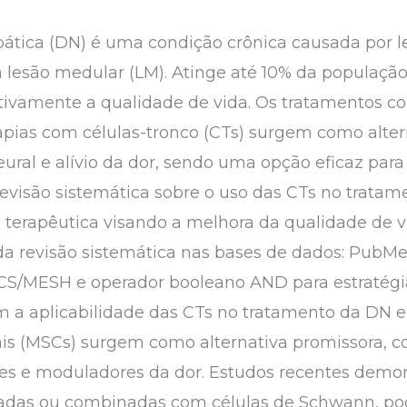
ática (DN) é uma condição crônica causada por l
lesão medular (LM). Atinge até 10% da população
tivamente a qualidade de vida. Os tratamentos co
rapias com células-tronco (CTs) surgem como alter
al e alívio da dor, sendo uma opção eficaz para 
revisão sistemática sobre o uso das CTs no trata
a terapêutica visando a melhora da qualidade de v
zada revisão sistemática nas bases de dados: PubMe
ECS/MESH e operador booleano AND para estratégi
m a aplicabilidade das CTs no tratamento da DN
s (MSCs) surgem como alternativa promissora, co
ores e moduladores da dor. Estudos recentes demo
ladas ou combinadas com células de Schwann, po