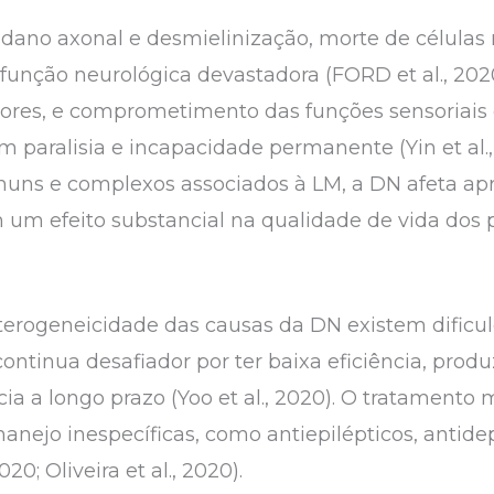
dano axonal e desmielinização, morte de células
função neurológica devastadora (FORD et al., 2020
tores, e comprometimento das funções sensoriais
em paralisia e incapacidade permanente (Yin et al
muns e complexos associados à LM, a DN afeta 
um efeito substancial na qualidade de vida dos pa
terogeneicidade das causas da DN existem dificu
ntinua desafiador por ter baixa eficiência, produz
a a longo prazo (Yoo et al., 2020). O tratamento 
anejo inespecíficas, como antiepilépticos, antide
020; Oliveira et al., 2020).