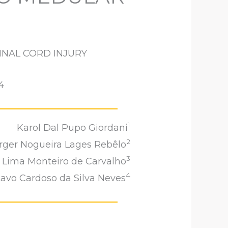
INAL CORD INJURY
4
1
Karol Dal Pupo Giordani
2
ger Nogueira Lages Rebêlo
3
 Lima Monteiro de Carvalho
4
avo Cardoso da Silva Neves