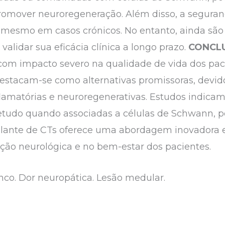
romover neuroregeneração. Além disso, a seguranç
 mesmo em casos crónicos. No entanto, ainda são
alidar sua eficácia clínica a longo prazo.
CONCL
o, com impacto severo na qualidade de vida dos paci
stacam-se como alternativas promissoras, devid
lamatórias e neuroregenerativas. Estudos indica
etudo quando associadas a células de Schwann, po
splante de CTs oferece uma abordagem inovadora e
ção neurológica e no bem-estar dos pacientes.
nco. Dor neuropática. Lesão medular.