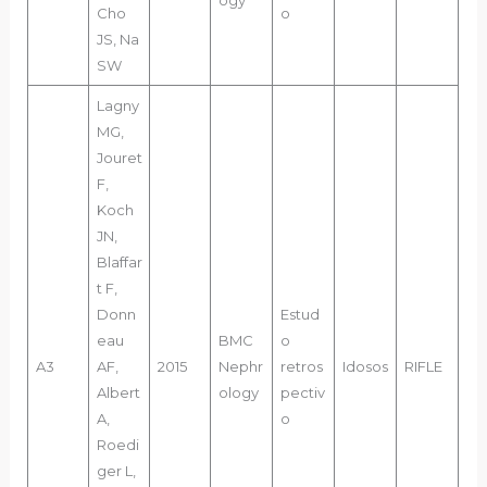
ogy
Cho
o
JS, Na
SW
Lagny
MG,
Jouret
F,
Koch
JN,
Blaffar
t F,
Donn
Estud
eau
BMC
o
A3
AF,
2015
Nephr
retros
Idosos
RIFLE
Albert
ology
pectiv
A,
o
Roedi
ger L,