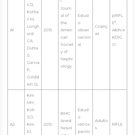
l
s JJ,
Journ
Kotha
al of
Estud
pRIFL
ri M,
the
o
E*,
Longh
Crianç
A1
2015
Ameri
obser
AKIN e
urst
as
can
vacion
KDIG
CA,
Societ
al
O.
Dutta
y of
S,
Nephr
Garcia
ology
P,
Goldst
ein SL
Kim
MH,
Koh
Estud
BMC
SO,
o
Anest
Adulto
A2
Kim
2015
retros
RIFLE
hesiol
s
EJ,
pectiv