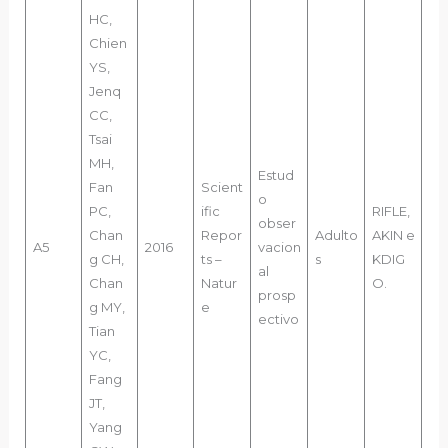
HC,
Chien
YS,
Jenq
CC,
Tsai
MH,
Estud
Fan
Scient
o
PC,
ific
RIFLE,
obser
Chan
Repor
Adulto
AKIN e
A5
2016
vacion
g CH,
ts –
s
KDIG
al
Chan
Natur
O.
prosp
g MY,
e
ectivo
Tian
YC,
Fang
JT,
Yang