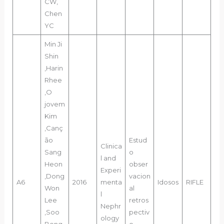
CW,
Chen
YC
Min Ji
Shin
,Harin
Rhee
,O
jovem
Kim
,Canç
ão
Estud
Clinica
Sang
o
l and
Heon
obser
Experi
,Dong
vacion
A6
2016
menta
Idosos
RIFLE
Won
al
l
Lee
retros
Nephr
,Soo
pectiv
ology