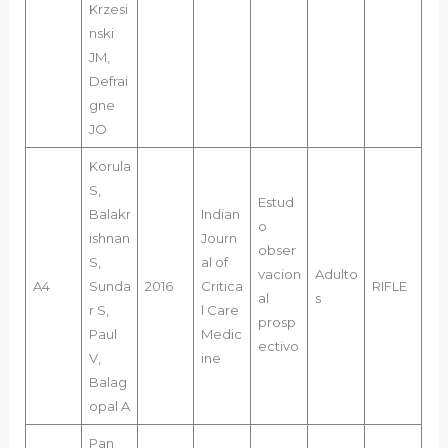
Krzesi
nski
JM,
Defrai
gne
JO
Korula
S,
Estud
Balakr
Indian
o
ishnan
Journ
obser
S,
al of
vacion
Adulto
A4
Sunda
2016
Critica
RIFLE
al
s
r S,
l Care
prosp
Paul
Medic
ectivo
V,
ine
Balag
opal A
Pan