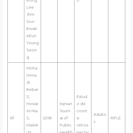
Bong
o
Lee
,Ihm
Soo
Kwak
eEun
Young
Seon
g
Moha
mma
di
Kebar
S,
Estud
Hosse
Iranian
o de
ini Nia
Journ
coort
Adulto
A7
S,
2018
al of
e
RIFLE
s
Malek
Public
retros
i N,
Health
pectiv