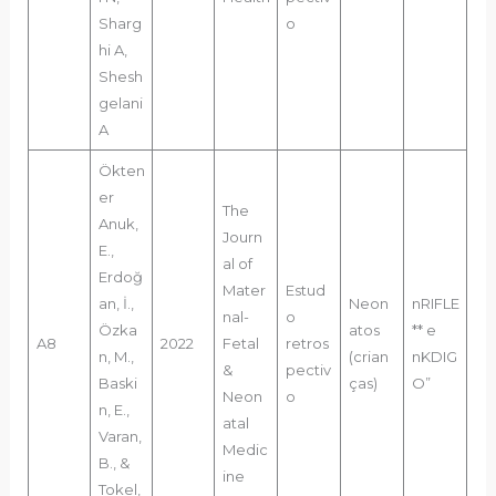
Sharg
o
hi A,
Shesh
gelani
A
Ökten
er
The
Anuk,
Journ
E.,
al of
Erdoğ
Mater
Estud
an, İ.,
Neon
nRIFLE
nal-
o
Özka
atos
** e
A8
2022
Fetal
retros
n, M.,
(crian
nKDIG
&
pectiv
Baski
ças)
O”
Neon
o
n, E.,
atal
Varan,
Medic
B., &
ine
Tokel,