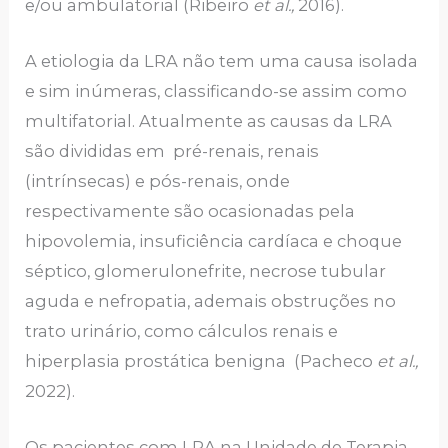
e/ou ambulatorial (Ribeiro
et al.,
2016).
A etiologia da LRA não tem uma causa isolada
e sim inúmeras, classificando-se assim como
multifatorial. Atualmente as causas da LRA
são divididas em pré-renais, renais
(intrínsecas) e pós-renais, onde
respectivamente são ocasionadas pela
hipovolemia, insuficiência cardíaca e choque
séptico, glomerulonefrite, necrose tubular
aguda e nefropatia, ademais obstruções no
trato urinário, como cálculos renais e
hiperplasia prostática benigna (Pacheco
et al.,
2022).
Os pacientes com LRA na Unidade de Terapia