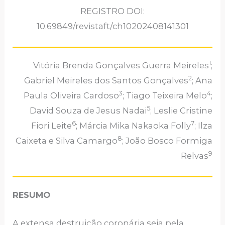
REGISTRO DOI:
10.69849/revistaft/ch10202408141301
1
Vitória Brenda Gonçalves Guerra Meireles
;
2
Gabriel Meireles dos Santos Gonçalves
; Ana
3
4
Paula Oliveira Cardoso
; Tiago Teixeira Melo
;
5
David Souza de Jesus Nadai
; Leslie Cristine
6
7
Fiori Leite
; Márcia Mika Nakaoka Folly
; Ilza
8
Caixeta e Silva Camargo
; João Bosco Formiga
9
Relvas
RESUMO
A extensa destruição coronária seja pela