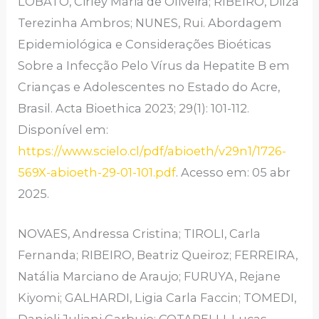
LOBATO, Cirley Maria de Oliveira; RIBEIRO, Dilza
Terezinha Ambros; NUNES, Rui. Abordagem
Epidemiológica e Considerações Bioéticas
Sobre a Infecção Pelo Vírus da Hepatite B em
Crianças e Adolescentes no Estado do Acre,
Brasil. Acta Bioethica 2023; 29(1): 101-112.
Disponível em:
https://www.scielo.cl/pdf/abioeth/v29n1/1726-
569X-abioeth-29-01-101.pdf
. Acesso em: 05 abr
2025.
NOVAES, Andressa Cristina; TIROLI, Carla
Fernanda; RIBEIRO, Beatriz Queiroz; FERREIRA,
Natália Marciano de Araujo; FURUYA, Rejane
Kiyomi; GALHARDI, Ligia Carla Faccin; TOMEDI,