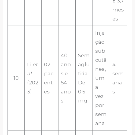
±13,7
mes
es
Inje
ção
sub
40
Sem
cutâ
Li
et
02
ano
aglu
4
nea,
al.
paci
s e
tida
sem
10
um
(202
ent
54
De
ana
a
3)
es
ano
0,5
s
vez
s
mg
por
sem
ana