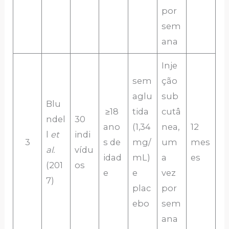
por
sem
ana
Inje
sem
ção
aglu
sub
Blu
≥18
tida
cutâ
ndel
30
ano
(1,34
nea,
12
l
et
indi
3
s de
mg/
um
mes
al.
vídu
idad
mL)
a
es
(201
os
e
e
vez
7)
plac
por
ebo
sem
ana