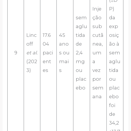
(±D
Inje
P)
sem
ção
da
aglu
sub
exp
Linc
17.6
45
tida
cutâ
osiç
off
04
ano
de
nea,
ão à
9
et al.
paci
s ou
2,4
um
sem
(202
ent
mai
mg
a
aglu
3)
es
s
ou
vez
tida
plac
por
ou
ebo
sem
plac
ana
ebo
foi
de
34,2