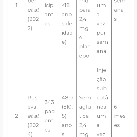
ber
mg
sem
1
icip
<18
um
et al
.
para
ana
ant
ano
a
(202
2,4
s
es
s de
vez
2)
mg
idad
por
e
e)
sem
plac
ana
ebo
Inje
ção
sub
Rus
48,0
Sem
cutâ
343
eva
(±10,
aglu
nea,
6
paci
2
et al.
5)
tida
um
mes
ent
(202
ano
2,4
a
es
es
4)
s
mg
vez