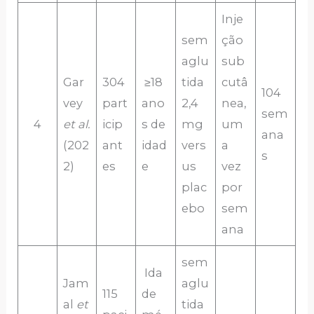
Inje
sem
ção
aglu
sub
Gar
304
≥18
tida
cutâ
104
vey
part
ano
2,4
nea,
sem
4
et al.
icip
s de
mg
um
ana
(202
ant
idad
vers
a
s
2)
es
e
us
vez
plac
por
ebo
sem
ana
sem
Ida
Jam
aglu
115
de
al
et
tida