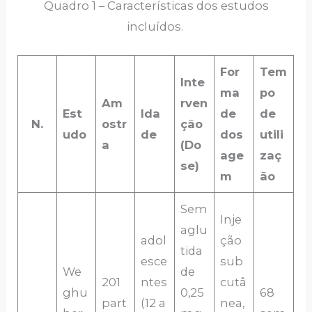
Quadro 1 – Características dos estudos
incluídos.
For
Tem
Inte
ma
po
Am
rven
Est
Ida
de
de
N.
ostr
ção
udo
de
dos
utili
a
(Do
age
zaç
se)
m
ão
Sem
Inje
aglu
adol
ção
tida
esce
sub
We
de
201
ntes
cutâ
ghu
0,25
68
part
(12 a
nea,