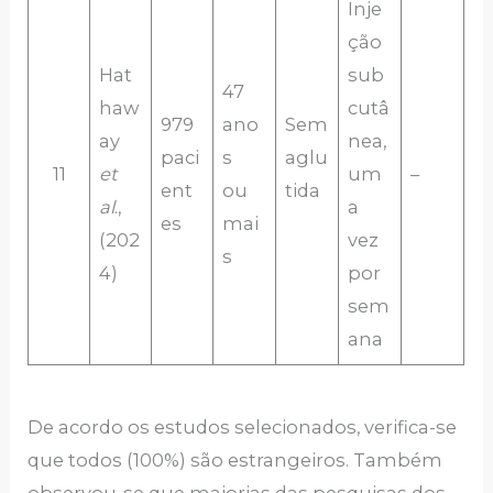
Inje
ção
Hat
sub
47
haw
cutâ
979
ano
Sem
ay
nea,
paci
s
aglu
11
et
um
–
ent
ou
tida
al
.,
a
es
mai
(202
vez
s
4)
por
sem
ana
De acordo os estudos selecionados, verifica-se
que todos (100%) são estrangeiros. Também