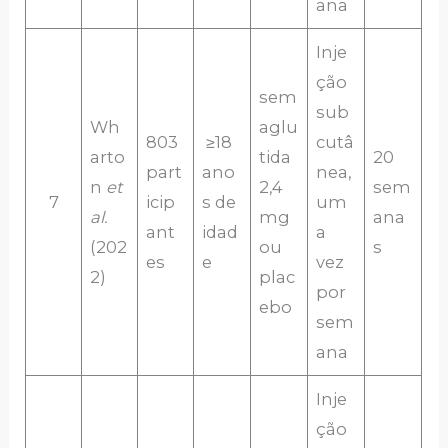
ana
Inje
ção
sem
sub
Wh
aglu
803
≥18
cutâ
arto
tida
20
part
ano
nea,
n
et
2,4
sem
7
icip
s de
um
al.
mg
ana
ant
idad
a
(202
ou
s
es
e
vez
2)
plac
por
ebo
sem
ana
Inje
ção