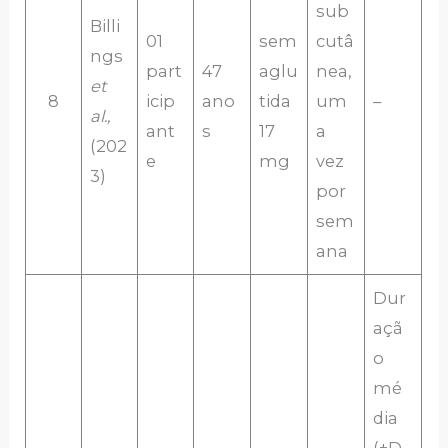
sub
Billi
01
sem
cutâ
ngs
part
47
aglu
nea,
et
8
icip
ano
tida
um
–
al.,
ant
s
17
a
(202
e
mg
vez
3)
por
sem
ana
Dur
açã
o
mé
dia