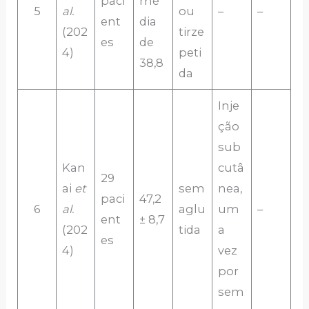
paci
mé
5
al.
ou
–
–
ent
dia
(202
tirze
es
de
4)
peti
38,8
da
Inje
ção
sub
Kan
cutâ
29
ai
et
sem
nea,
paci
47,2
6
al.
aglu
um
–
ent
± 8,7
(202
tida
a
es
4)
vez
por
sem