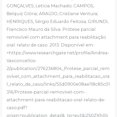
GONÇALVES, Letícia Machado; CAMPOS,
Belquiz Glória; ARAÚJO, Cristiane Ventura;
HENRIQUES, Sérgio Eduardo Feitosa; GIRUNDI,
Francisco Mauro da Silva. Prótese parcial
removível com attachment para reabilitação
oral: relato de caso. 2013. Disponível em:
<https://www.researchgate.net/profile/Andrea-
Vasconcellos-
2/publication/276236804_Protese_parcial_rem
ovivel_com_attachment_para_reabilitacao_ora
l_relato_de_caso/links/55d0900e08ae118c85c01
316/Protese-parcial-removivel-com-
attachment-para-reabilitacao-oral-relato-de-
caso.pdf?
origin=publication_detail&_tp=eyJjb250ZXh0Ij