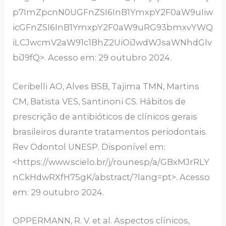
p7ImZpcnN0UGFnZSI6InB1YmxpY2F0aW9uIiw
icGFnZSI6InB1YmxpY2F0aW9uRG93bmxvYWQ
iLCJwcmV2aW91c1BhZ2UiOiJwdWJsaWNhdGlv
biJ9fQ>. Acesso em: 29 outubro 2024.
Ceribelli AO, Alves BSB, Tajima TMN, Martins
CM, Batista VES, Santinoni CS. Hábitos de
prescrição de antibióticos de clínicos gerais
brasileiros durante tratamentos periodontais.
Rev Odontol UNESP. Disponível em:
<https://www.scielo.br/j/rounesp/a/GBxMJrRLY
nCkHdwRXfH75gK/abstract/?lang=pt>. Acesso
em: 29 outubro 2024.
OPPERMANN, R. V. et al. Aspectos clínicos,