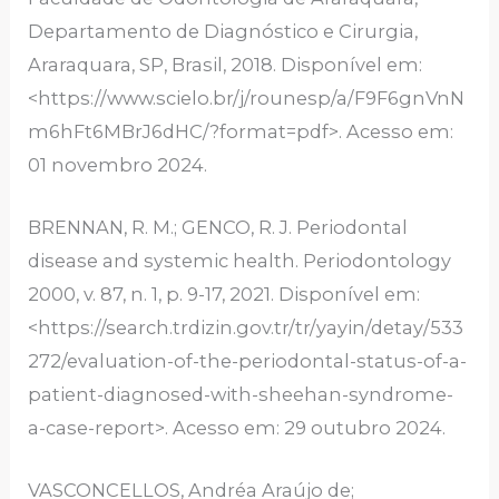
Departamento de Diagnóstico e Cirurgia,
Araraquara, SP, Brasil, 2018. Disponível em:
<https://www.scielo.br/j/rounesp/a/F9F6gnVnN
m6hFt6MBrJ6dHC/?format=pdf>. Acesso em:
01 novembro 2024.
BRENNAN, R. M.; GENCO, R. J. Periodontal
disease and systemic health. Periodontology
2000, v. 87, n. 1, p. 9-17, 2021. Disponível em:
<https://search.trdizin.gov.tr/tr/yayin/detay/533
272/evaluation-of-the-periodontal-status-of-a-
patient-diagnosed-with-sheehan-syndrome-
a-case-report>. Acesso em: 29 outubro 2024.
VASCONCELLOS, Andréa Araújo de;