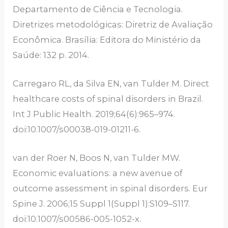
Departamento de Ciência e Tecnologia.
Diretrizes metodológicas: Diretriz de Avaliação
Econômica. Brasília: Editora do Ministério da
Saúde: 132 p. 2014.
Carregaro RL, da Silva EN, van Tulder M. Direct
healthcare costs of spinal disorders in Brazil.
Int J Public Health. 2019;64(6):965–974.
doi:10.1007/s00038-019-01211-6.
van der Roer N, Boos N, van Tulder MW.
Economic evaluations: a new avenue of
outcome assessment in spinal disorders. Eur
Spine J. 2006;15 Suppl 1(Suppl 1):S109–S117.
doi:10.1007/s00586-005-1052-x.