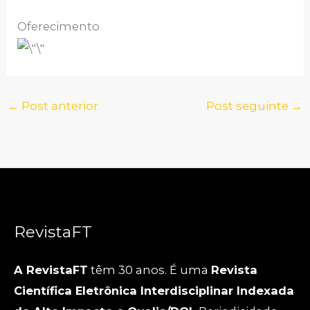
Oferecimento
←
Post anterior
Post seguinte
→
RevistaFT
A RevistaFT
têm 30 anos. É uma
Revista
Científica Eletrônica Interdisciplinar Indexada