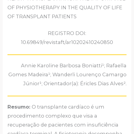
OF PHYSIOTHERAPY IN THE QUALITY OF LIFE
OF TRANSPLANT PATIENTS
REGISTRO DOI:
10.69849/revistaft/ar10202410240850
Annie Karoline Barbosa Boniatti¹; Rafaella
Gomes Madeira¹; Wanderli Lourenço Camargo
Júnior¹; Orientador(a): Éricles Dias Alves².
Resumo:
O transplante cardíaco é um
procedimento complexo que visa a
recuperação de pacientes com insuficiência
cardíaca terminal. A fisioterapia desempenha