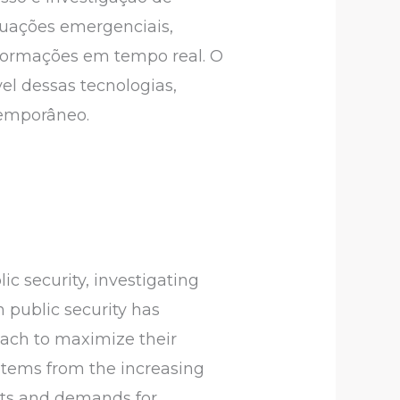
ituações emergenciais,
formações em tempo real. O
l dessas tecnologias,
temporâneo.
ic security, investigating
n public security has
oach to maximize their
 stems from the increasing
nts and demands for