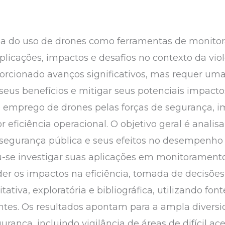
tória do uso de drones como ferramentas de moni
plicações, impactos e desafios no contexto da vio
orcionado avanços significativos, mas requer u
seus benefícios e mitigar seus potenciais impacto
e emprego de drones pelas forças de segurança, 
 eficiência operacional. O objetivo geral é anali
 segurança pública e seus efeitos no desempenho 
ou-se investigar suas aplicações em monitoramento
r os impactos na eficiência, tomada de decisões
ativa, exploratória e bibliográfica, utilizando fon
nentes. Os resultados apontam para a ampla divers
ança, incluindo vigilância de áreas de difícil ac