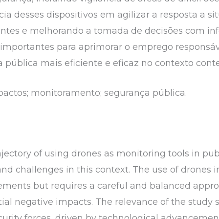
ncia desses dispositivos em agilizar a resposta a s
gentes e melhorando a tomada de decisões com in
 importantes para aprimorar o emprego responsáve
ública mais eficiente e eficaz no contexto con
actos; monitoramento; segurança pública.
ajectory of using drones as monitoring tools in publ
and challenges in this context. The use of drones i
ements but requires a careful and balanced appr
tial negative impacts. The relevance of the study
urity forces, driven by technological advanceme