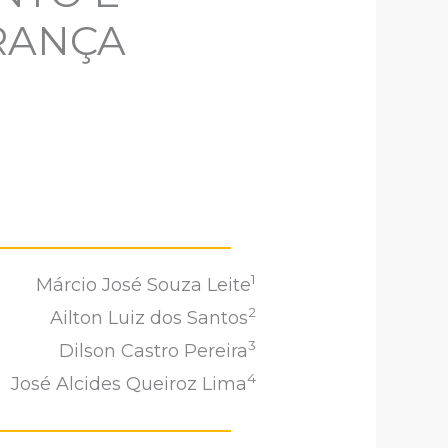
RANÇA
1
Márcio José Souza Leite
2
Ailton Luiz dos Santos
3
Dilson Castro Pereira
4
José Alcides Queiroz Lima