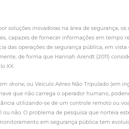
r soluções inovadoras na área de segurança, os
es, capazes de fornecer informações em tempo real
cia das operações de segurança pública, em vista 
ente, de forma que Hannah Arendt (2011) conside
lo XX.
inem
drone
, ou Veículo Aéreo Não Tripulado (em in
onave que não carrega o operador humano, podend
ância utilizando-se de um controle remoto ou vo
al ou não. O problema de pesquisa que norteia es
monitoramento em segurança pública tem evoluí