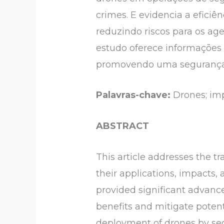
crimes. E evidencia a eficiê
reduzindo riscos para os a
estudo oferece informações
promovendo uma segurança p
Palavras-chave:
Drones; imp
ABSTRACT
This article addresses the tr
their applications, impacts, 
provided significant advanc
benefits and mitigate poten
deployment of drones by sec