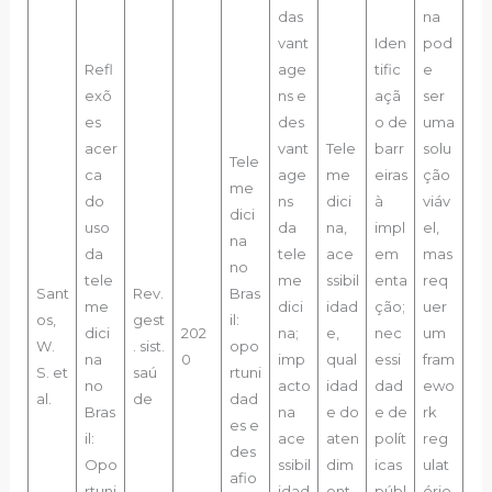
das
na
vant
Iden
pod
Refl
age
tific
e
exõ
ns e
açã
ser
es
des
o de
uma
acer
vant
Tele
barr
solu
Tele
ca
age
me
eiras
ção
me
do
ns
dici
à
viáv
dici
uso
da
na,
impl
el,
na
da
tele
ace
em
mas
no
tele
me
ssibil
enta
req
Sant
Rev.
Bras
me
dici
idad
ção;
uer
os,
gest
il:
dici
202
na;
e,
nec
um
W.
. sist.
opo
na
0
imp
qual
essi
fram
S. et
saú
rtuni
no
acto
idad
dad
ewo
al.
de
dad
Bras
na
e do
e de
rk
es e
il:
ace
aten
polít
reg
des
Opo
ssibil
dim
icas
ulat
afio
rtuni
idad
ent
públ
ório