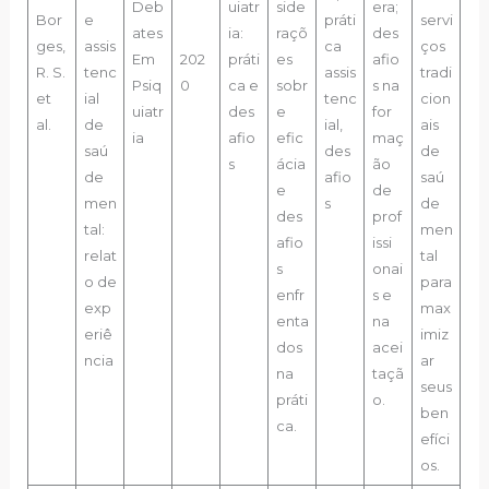
Deb
uiatr
side
era;
Bor
e
práti
servi
ates
ia:
raçõ
des
ges,
assis
ca
ços
Em
202
práti
es
afio
R. S.
tenc
assis
tradi
Psiq
0
ca e
sobr
s na
et
ial
tenc
cion
uiatr
des
e
for
al.
de
ial,
ais
ia
afio
efic
maç
saú
des
de
s
ácia
ão
de
afio
saú
e
de
men
s
de
des
prof
tal:
men
afio
issi
relat
tal
s
onai
o de
para
enfr
s e
exp
max
enta
na
eriê
imiz
dos
acei
ncia
ar
na
taçã
seus
práti
o.
ben
ca.
efíci
os.