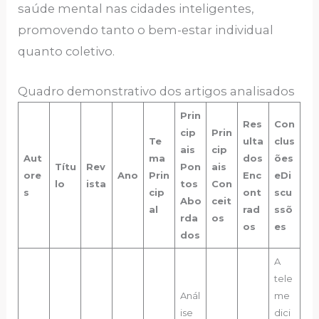
saúde mental nas cidades inteligentes,
promovendo tanto o bem-estar individual
quanto coletivo.
Quadro demonstrativo dos artigos analisados
Prin
Res
Con
cip
Prin
Te
ulta
clus
ais
cip
Aut
ma
dos
ões
Títu
Rev
Pon
ais
ore
Ano
Prin
Enc
e
Di
lo
ista
tos
Con
s
cip
ont
scu
Abo
ceit
al
rad
ssõ
rda
os
os
es
dos
A
tele
Anál
me
ise
dici