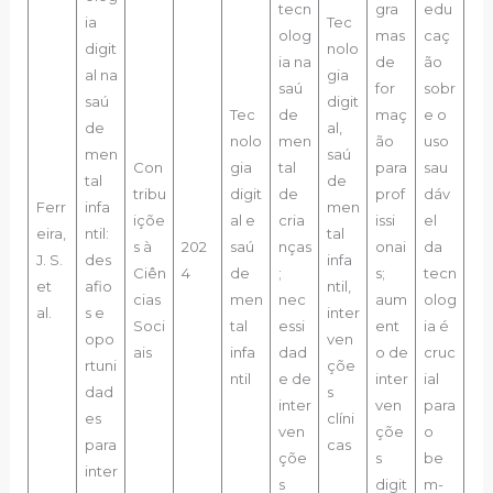
tecn
gra
edu
ia
Tec
olog
mas
caç
digit
nolo
ia na
de
ão
al na
gia
saú
for
sobr
saú
digit
Tec
de
maç
e o
de
al,
nolo
men
ão
uso
men
saú
Con
gia
tal
para
sau
tal
de
tribu
digit
de
prof
dáv
Ferr
infa
men
içõe
al e
cria
issi
el
eira,
ntil:
tal
s à
202
saú
nças
onai
da
J. S.
des
infa
Ciên
4
de
;
s;
tecn
et
afio
ntil,
cias
men
nec
aum
olog
al.
s e
inter
Soci
tal
essi
ent
ia é
opo
ven
ais
infa
dad
o de
cruc
rtuni
çõe
ntil
e de
inter
ial
dad
s
inter
ven
para
es
clíni
ven
çõe
o
para
cas
çõe
s
be
inter
s
digit
m-