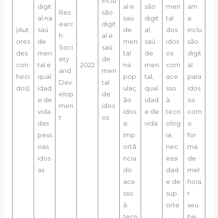
Inclu
digit
al e
são
men
am
Res
são
al na
saú
digit
tal
a
earc
digit
(Aut
saú
de
al,
dos
inclu
h
al e
ores
de
men
saú
idos
são
Soci
saú
des
men
tal
de
os
digit
ety
de
con
tal e
2022
na
men
com
al
and
men
heci
qual
pop
tal,
ace
para
Dev
tal
dos)
idad
ulaç
qual
sso
idos
elop
de
e de
ão
idad
à
os
men
idos
vida
idos
e de
tecn
com
t
os
das
a;
vida
olog
o
pess
imp
ia;
for
oas
ortâ
nec
ma
idos
ncia
essi
de
as
do
dad
mel
ace
e de
hora
sso
sup
r
à
orte
seu
tecn
.
be