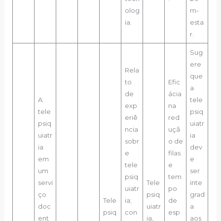
olog
m-
ia.
esta
r.
Sug
ere
Rela
que
to
Efic
a
de
ácia
A
tele
exp
na
tele
psiq
eriê
red
psiq
uiatr
ncia
uçã
uiatr
ia
sobr
o de
ia
dev
e
filas
em
e
tele
e
um
ser
psiq
tem
servi
Tele
inte
uiatr
po
ço
psiq
grad
Tele
ia;
de
doc
uiatr
a
psiq
con
esp
ent
ia,
aos