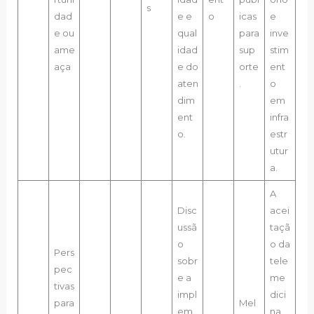
s
dad
e e
o
icas
e
e ou
qual
para
inve
ame
idad
sup
stim
aça
e do
orte
ent
aten
.
o
dim
em
ent
infra
o.
estr
utur
a.
A
Disc
acei
ussã
taçã
o
o da
Pers
sobr
tele
pec
e a
me
tivas
impl
dici
para
Mel
em
na