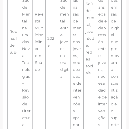
Saú
Saú
ias
de
das
Saú
de
de
na
ansi
em
de
Men
Revi
men
saú
eda
saú
men
tal
sta
tal
de
de e
de
tal,
na
Mult
entr
men
dep
digit
Roc
juve
Era
idisc
e
tal
ress
al
ha, I.
202
ntud
das
iplin
jove
dos
ão
que
de
3
e,
Nov
ar
ns
jove
entr
pro
S. B.
red
as
em
na
ns;
e
mov
es
Tec
Saú
era
nec
jove
am
soci
nolo
de
digit
essi
ns;
a
ais
gias
al
dad
nec
con
–
e de
essi
scie
Revi
inter
dad
ntiz
são
ven
e de
açã
de
çõe
inter
o e
Liter
s
ven
o
atur
apr
çõe
sup
a
opri
s
orte