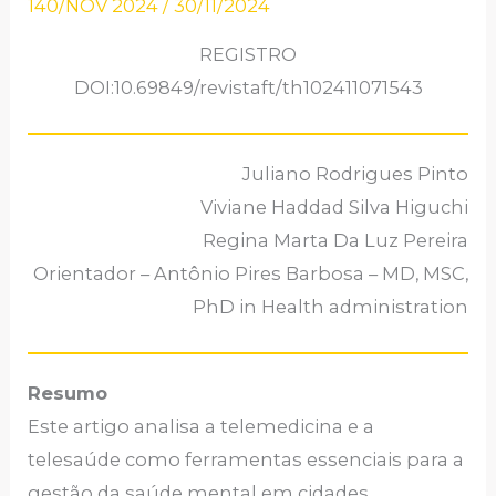
140/NOV 2024
/
30/11/2024
REGISTRO
DOI:10.69849/revistaft/th102411071543
Juliano Rodrigues Pinto
Viviane Haddad Silva Higuchi
Regina Marta Da Luz Pereira
Orientador – Antônio Pires Barbosa – MD, MSC,
PhD in Health administration
Resumo
Este artigo analisa a telemedicina e a
telesaúde como ferramentas essenciais para a
gestão da saúde mental em cidades