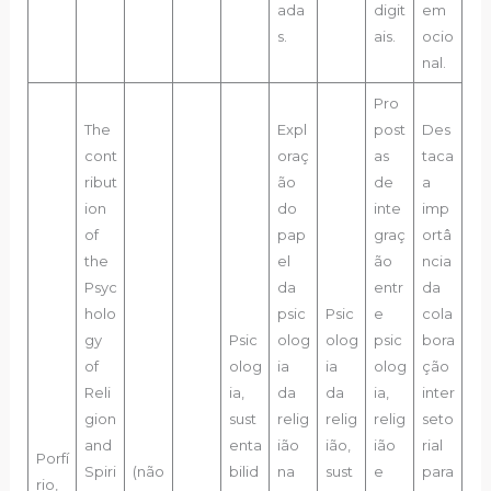
ada
digit
em
s.
ais.
ocio
nal.
Pro
The
Expl
post
Des
cont
oraç
as
taca
ribut
ão
de
a
ion
do
inte
imp
of
pap
graç
ortâ
the
el
ão
ncia
Psyc
da
entr
da
holo
psic
Psic
e
cola
gy
Psic
olog
olog
psic
bora
of
olog
ia
ia
olog
ção
Reli
ia,
da
da
ia,
inter
gion
sust
relig
relig
relig
seto
and
enta
ião
ião,
ião
rial
Porfí
Spiri
(não
bilid
na
sust
e
para
rio,