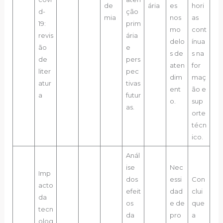
de
ária
es
hori
d-
ção
mia
nos
as
19:
prim
mo
cont
revis
ária
delo
ínua
ão
e
s de
s na
de
pers
aten
for
liter
pec
dim
maç
atur
tivas
ent
ão e
a
futur
o.
sup
as.
orte
técn
ico.
Anál
ise
Nec
Imp
dos
essi
Con
acto
efeit
dad
clui
da
os
e de
que
tecn
da
pro
a
olog