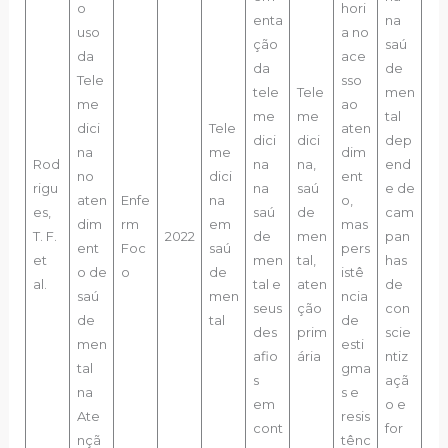
o
hori
enta
na
uso
a no
ção
saú
da
ace
da
de
Tele
sso
tele
Tele
men
me
ao
me
me
tal
dici
Tele
aten
dici
dici
dep
na
me
dim
Rod
na
na,
end
no
dici
ent
rigu
na
saú
e de
aten
Enfe
na
o,
es,
saú
de
cam
dim
rm
em
mas
T. F.
2022
de
men
pan
ent
Foc
saú
pers
et
men
tal,
has
o de
o
de
istê
al.
tal e
aten
de
saú
men
ncia
seus
ção
con
de
tal
de
des
prim
scie
men
esti
afio
ária
ntiz
tal
gma
s
açã
na
s e
em
o e
Ate
resis
cont
for
nçã
tênc