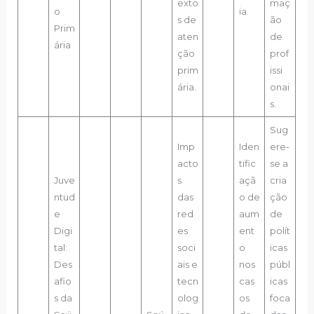
exto
maç
o
ia.
s de
ão
Prim
aten
de
ária
ção
prof
prim
issi
ária.
onai
s.
Sug
Imp
Iden
ere-
acto
tific
se a
Juve
s
açã
cria
ntud
das
o de
ção
e
red
aum
de
Digi
es
ent
polít
tal:
soci
o
icas
Des
ais e
nos
públ
afio
tecn
cas
icas
s da
olog
os
foca