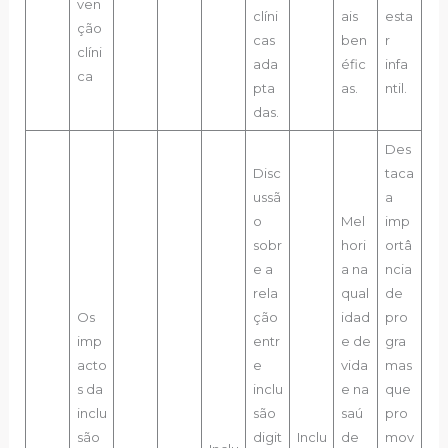
ven
clíni
ais
esta
ção
cas
ben
r
clíni
ada
éfic
infa
ca
pta
as.
ntil.
das.
Des
Disc
taca
ussã
a
o
Mel
imp
sobr
hori
ortâ
e a
a na
ncia
rela
qual
de
Os
ção
idad
pro
imp
entr
e de
gra
acto
e
vida
mas
s da
inclu
e na
que
inclu
são
saú
pro
são
digit
Inclu
de
mov