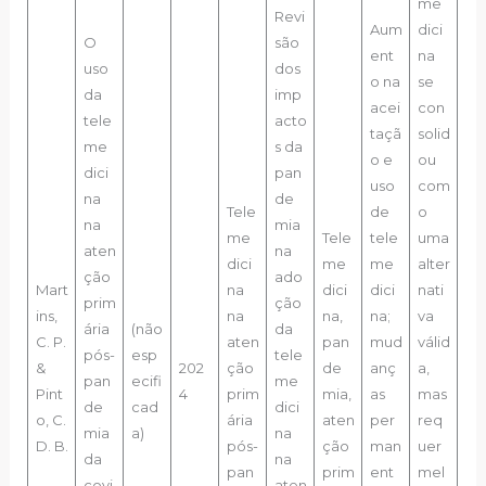
me
Revi
Aum
dici
O
são
ent
na
uso
dos
o na
se
da
imp
acei
con
tele
acto
taçã
solid
me
s da
o e
ou
dici
pan
uso
com
na
de
Tele
de
o
na
mia
me
Tele
tele
uma
aten
na
dici
me
me
alter
ção
ado
Mart
na
dici
dici
nati
prim
ção
ins,
na
na,
na;
va
ária
(não
da
C. P.
aten
pan
mud
válid
pós-
esp
tele
&
202
ção
de
anç
a,
pan
ecifi
me
Pint
4
prim
mia,
as
mas
de
cad
dici
o, C.
ária
aten
per
req
mia
a)
na
D. B.
pós-
ção
man
uer
da
na
pan
prim
ent
mel
covi
aten