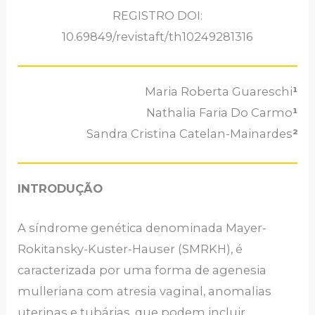
REGISTRO DOI:
10.69849/revistaft/th10249281316
Maria Roberta Guareschi
¹
Nathalia Faria Do Carmo
¹
Sandra Cristina Catelan-Mainardes
²
INTRODUÇÃO
A síndrome genética denominada Mayer-
Rokitansky-Kuster-Hauser (SMRKH), é
caracterizada por uma forma de agenesia
mulleriana com atresia vaginal, anomalias
uterinas e tubárias, que podem incluir