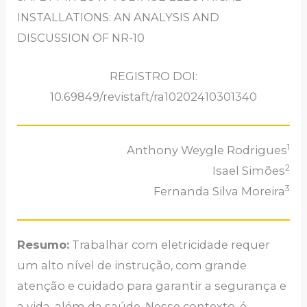
INSTALLATIONS: AN ANALYSIS AND
DISCUSSION OF NR-10
REGISTRO DOI:
10.69849/revistaft/ra10202410301340
1
Anthony Weygle Rodrigues
2
Isael Simões
3
Fernanda Silva Moreira
Resumo:
Trabalhar com eletricidade requer
um alto nível de instrução, com grande
atenção e cuidado para garantir a segurança e
a vida, além da saúde. Nesse contexto, é