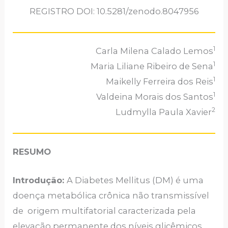
REGISTRO DOI: 10.5281/zenodo.8047956
1
Carla Milena Calado Lemos
1
Maria Liliane Ribeiro de Sena
1
Maikelly Ferreira dos Reis
1
Valdeina Morais dos Santos
2
Ludmylla Paula Xavier
RESUMO
Introdução:
A Diabetes Mellitus (DM) é uma
doença metabólica crônica não transmissível
de origem multifatorial caracterizada pela
elevação permanente dos níveis glicêmicos