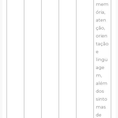
mem
ória,
aten
ção,
orien
tação
e
lingu
age
m,
além
dos
sinto
mas
de