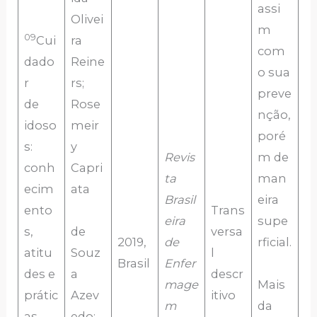
assi
Olivei
m
09
Cui
ra
com
dado
Reine
o sua
r
rs;
preve
de
Rose
nção,
idoso
meir
poré
s:
y
Revis
m de
conh
Capri
ta
man
ecim
ata
Brasil
eira
ento
Trans
eira
supe
s,
de
versa
2019,
de
rficial.
atitu
Souz
l
Brasil
Enfer
des e
a
descr
mage
Mais
prátic
Azev
itivo
m
da
as
edo;