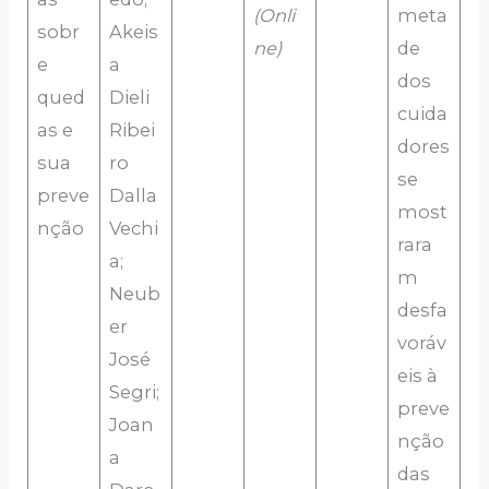
(Onli
meta
sobr
Akeis
ne)
de
e
a
dos
qued
Dieli
cuida
as e
Ribei
dores
sua
ro
se
preve
Dalla
most
nção
Vechi
rara
a;
m
Neub
desfa
er
voráv
José
eis à
Segri;
preve
Joan
nção
a
das