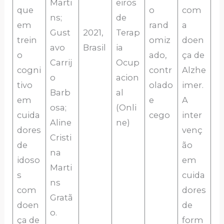
Marti
eiros
que
o
com
ns;
de
em
rand
a
Gust
2021,
Terap
trein
omiz
doen
avo
Brasil
ia
o
ado,
ça de
Carrij
Ocup
cogni
contr
Alzhe
o
acion
tivo
olado
imer.
Barb
al
em
e
A
osa;
(Onli
cuida
cego
inter
Aline
ne)
dores
venç
Cristi
de
ão
na
idoso
em
Marti
s
cuida
ns
com
dores
Gratã
doen
de
o.
ça de
form