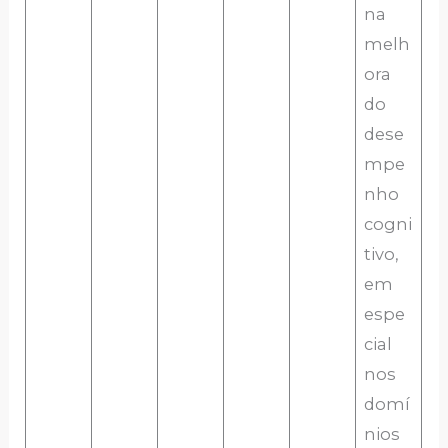
na
melh
ora
do
dese
mpe
nho
cogni
tivo,
em
espe
cial
nos
domí
nios