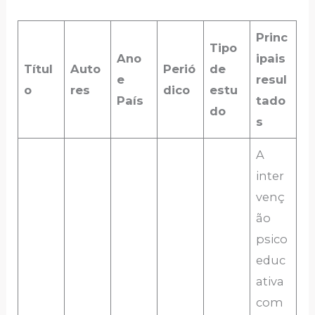
Princ
Tipo
Ano
ipais
Títul
Auto
Perió
de
e
resul
o
res
dico
estu
País
tado
do
s
A
inter
venç
ão
psico
educ
ativa
com