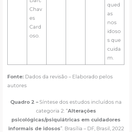
Darc
qued
Chav
as
es
nos
Card
idoso
oso.
s que
cuida
m.
Fonte:
Dados da revisão – Elaborado pelos
autores
Quadro 2 –
Síntese dos estudos incluídos na
categoria 2: “
Alterações
psicológicas/psiquiátricas em cuidadores
informais de idosos
”. Brasília – DF, Brasil, 2022