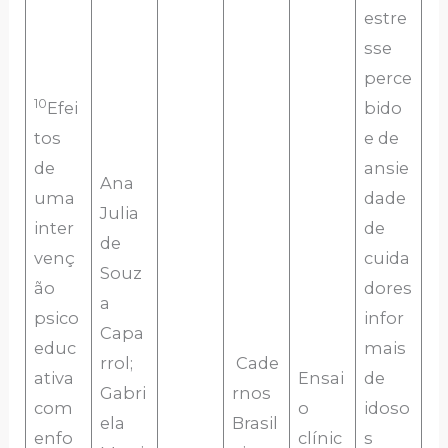
estre
sse
perce
10
Efei
bido
tos
e de
de
ansie
Ana
uma
dade
Julia
inter
de
de
venç
cuida
Souz
ão
dores
a
psico
infor
Capa
educ
mais
rrol;
Cade
ativa
Ensai
de
Gabri
rnos
com
o
idoso
ela
Brasil
enfo
clínic
s