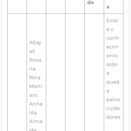
do
s
Exist
e o
conh
Abig
ecim
ail
ento
Roxa
sobr
na
e
Nina
qued
Mam
a
ani;
pelos
Anne
cuida
lita
dores
Alme
,
ida